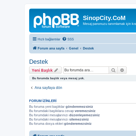
SinopCity.CoM
Mesaj panonuzu tanımlamak için kıs
Hızlı bağlantılar
SSS
Forum ana sayfa
Genel
Destek
Destek
Ara
Geliş
Yeni Başlık
Bu forumda başlık veya mesaj yok.
Ana sayfaya dön
FORUM IZINLERI
Bu foruma yeni başlıklar
gönderemezsiniz
Bu forumdaki başlıklara cevap
veremezsiniz
Bu forumdaki mesajlarınızı
düzenleyemezsiniz
Bu forumdaki mesajlarınızı
silemezsiniz
Bu foruma dosya ekleri
gönderemezsiniz