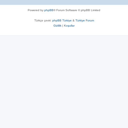
Powered by
phpBB
® Forum Software © phpBB Limited
Türkçe çeviri:
phpBB Türkiye
&
Türkiye Forum
Gizlilik
|
Koşullar