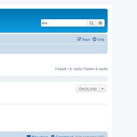
Ara
Gelişmiş arama
Kayıt
Giriş
0 başlık •
1
. sayfa (Toplam
1
sayfa)
Geçiş yap