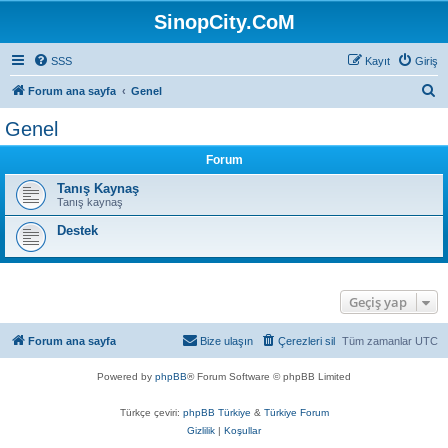
SinopCity.CoM
SSS
Kayıt
Giriş
A
Forum ana sayfa
Genel
r
Genel
a
Forum
Tanış Kaynaş
Tanış kaynaş
Destek
Geçiş yap
Forum ana sayfa
Bize ulaşın
Çerezleri sil
Tüm zamanlar
UTC
Powered by
phpBB
® Forum Software © phpBB Limited
Türkçe çeviri:
phpBB Türkiye
&
Türkiye Forum
Gizlilik
|
Koşullar