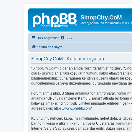
SinopCity.CoM
Mesaj panonuzu tanımlamak için kıs
Hızlı bağlantılar
SSS
Forum ana sayfa
SinopCity.CoM - Kullanım koşulları
"SinopCity.CoM" (diğer anlamda "biz", "tarafımız", "bizim", "Sinop
olarak sınırlı olan alttaki koşulların tümünü kabul etmiyorsanı
bilgilendirebiliriz, buna rağmen kendiniz düzenli olarak bu koş
güncellenmesi ve/veya düzenlenmesi durumunda meydana gelebil
Forumlarımız phpBB (diğer anlamda “onlar”, “onlara”, “onların”,
anlamda “GPL” ya da “Genel Kamu Lisansı”) altında bir forum ya
kolaylaştırmak içindir; phpBB Limited müsaade edilebilir içerik
adrese bakın:
https://www.phpbb.com/
.
Küfürlü, müstehcen, kaba, iftira niteliğinde, nefret dolu, tehd
barındırılıyorsa o ülkenin kanunları veya Uluslararası kanunl
İnternet Servis Sağlayıcınız da haberdar edilir. Bütün mesaj