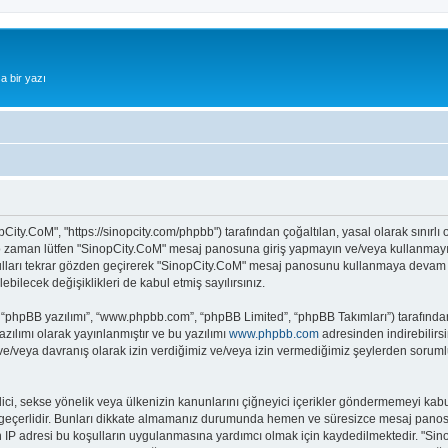
a bir yazı
City.CoM", "https://sinopcity.com/phpbb") tarafından çoğaltılan, yasal olarak sınırlı 
z o zaman lütfen "SinopCity.CoM" mesaj panosuna giriş yapmayın ve/veya kullanmayın.
ulları tekrar gözden geçirerek "SinopCity.CoM" mesaj panosunu kullanmaya devam ede
ecek değişiklikleri de kabul etmiş sayılırsınız.
 “phpBB yazılımı”, “www.phpbb.com”, “phpBB Limited”, “phpBB Takımları”) tarafından 
zılımı olarak yayınlanmıştır ve bu yazılımı
www.phpbb.com
adresinden indirebilirsi
 ve/veya davranış olarak izin verdiğimiz ve/veya izin vermediğimiz şeylerden sorumlu
it edici, sekse yönelik veya ülkenizin kanunlarını çiğneyici içerikler göndermemeyi
ar geçerlidir. Bunları dikkate almamanız durumunda hemen ve süresizce mesaj panos
ların IP adresi bu koşulların uygulanmasına yardımcı olmak için kaydedilmektedir