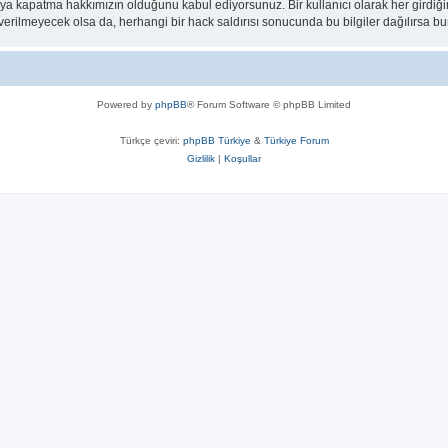
eya kapatma hakkımızın olduğunu kabul ediyorsunuz. Bir kullanıcı olarak her girdiği
a verilmeyecek olsa da, herhangi bir hack saldırısı sonucunda bu bilgiler dağılırsa
Powered by
phpBB
® Forum Software © phpBB Limited
Türkçe çeviri:
phpBB Türkiye
&
Türkiye Forum
Gizlilik
|
Koşullar