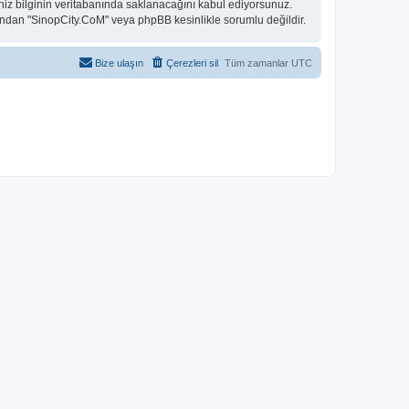
niz bilginin veritabanında saklanacağını kabul ediyorsunuz.
 bundan "SinopCity.CoM" veya phpBB kesinlikle sorumlu değildir.
Bize ulaşın
Çerezleri sil
Tüm zamanlar
UTC