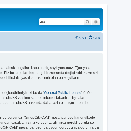
Ara
Gelişmiş arama
Kayıt
Giriş
olan alttaki koşulları kabul etmiş sayılıyorsunuz. Eğer yasal
 Biz bu koşulları herhangi bir zamanda değiştirebiliriz ve sizi
bilirsiniz, yasal olarak sınırlı olan bu koşulların
güçlendirilmiştir -ki bu da “
General Public License
” (diğer
niz. phpBB yazılımı sadece internet tabanlı tartışmaları
 değildir. phpBB hakkında daha fazla bilgi için, lütfen bu
 kabul ediyorsunuz, "SinopCity.CoM" mesaj panosu hangi ülkede
undan yasaklanırsınız ve eğer tarafımızca gerekli görülürse
. "SinopCity.CoM" mesaj panosunda uygun gördüğümüz durumlarda