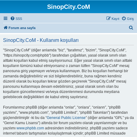
SinopCity.CoM
SSS
Kayıt
Giriş
A
Forum ana sayfa
r
SinopCity.CoM - Kullanım koşulları
a
"SinopCity.CoM" (diğer anlamda "biz", "tarafımız", "bizim", "SinopCity.CoM",
"https://sinopcity.com/phpbb") tarafından çoğaltılan, yasal olarak sınırlı olan
alttaki koşulları kabul etmiş sayılıyorsunuz. Eğer yasal olarak sınırlı olan alttaki
koşulların tümünü kabul etmiyorsanız o zaman lütfen "SinopCity.CoM" mesaj
panosuna giriş yapmayın ve/veya kullanmayın. Biz bu koşulları herhangi bir
zamanda değiştirebiliriz ve sizi bilgilendirebiliriz, buna rağmen kendiniz
düzenli olarak bu koşulları tekrar gözden geçirerek "SinopCity.CoM" mesaj
panosunu kullanmaya devam edebilirsiniz, yasal olarak sınırlı olan bu
koşulların güncellenmesi ve/veya düzenlenmesi durumunda meydana
gelebilecek değişiklikleri de kabul etmiş sayılırsınız.
Forumlarımız phpBB (diğer anlamda “onlar”, “onlara”, “onların”, “phpBB
yazılımı”, “www.phpbb.com”, “phpBB Limited”, “phpBB Takımları”) tarafından
güçlendirilmiştir -ki bu da “
General Public License
” (diğer anlamda “GPL” ya da
“Genel Kamu Lisansı”) altında bir forum yazılımı olarak yayınlanmıştır ve bu
yazılımı
www.phpbb.com
adresinden indirebilirsiniz. phpBB yazılımı sadece
internet tabanlı tartışmaları kolaylaştırmak içindir; phpBB Limited müsaade