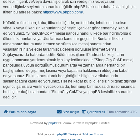
edilebilir içerik ve/veya davranış olarak izin verdiğimiz ve/veya izin
vermediğimiz şeylerden sorumlu değildir. phpBB hakkında daha fazla bilgi için,
lütfen bu adrese bakın:
https://www.phpbb.com/
.
Küfürlü, müstehcen, kaba, iftira niteliğinde, nefret dolu, tehdit edici, sekse
yönelik veya ülkenizin kanunlarını çiğneyici içerikler göndermemeyi kabul
ediyorsunuz, "SinopCity.CoM" mesaj panosu hangi ülkede barındırılıyorsa o
ülkenin kanunları veya Uluslararası kanunlar geçerlidir. Bunları dikkate
almamanız durumunda hemen ve süresizce mesaj panosundan
yasaklanırsınız ve eğer tarafımızca gerekli görülürse İnternet Servis
Sağlayıcınız da haberdar edilir. Bütün mesajların IP adresi bu koşulların
uygulanmasına yardımcı olmak için kaydedilmektedir. "SinopCity.CoM" mesaj
panosunda uygun gördüğümüz durumlarda ve zamanlarda herhangi bir
başlığı silme, değiştirme, taşıma veya kapatma hakkımızın olduğunu kabul
ediyorsunuz. Bir kullanıcı olarak her girdiğiniz bilginin veritabanında
saklanacağını kabul ediyorsunuz. Her ne kadar bu bilgiler sizin bilginiz dışında
üçüncü şahıslara verilmeyecek olsa da, herhangi bir hack saldırısı sonucunda
bu bilgiler dağılırsa bundan "SinopCity.CoM" veya phpBB kesinlikle sorumlu
değildir.
Forum ana sayfa
Bize ulaşın
Çerezleri sil
Tüm zamanlar
UTC
Powered by
phpBB
® Forum Software © phpBB Limited
Türkçe çeviri:
phpBB Türkiye
&
Türkiye Forum
Gizlilik
|
Koşullar