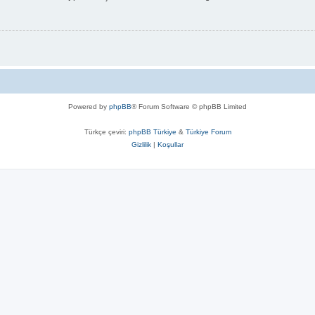
Powered by
phpBB
® Forum Software © phpBB Limited
Türkçe çeviri:
phpBB Türkiye
&
Türkiye Forum
Gizlilik
|
Koşullar