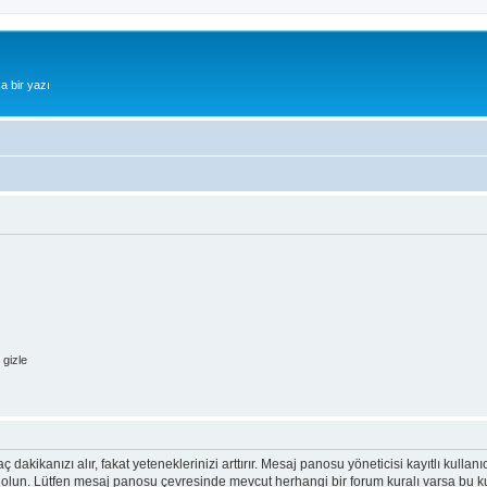
a bir yazı
gizle
ç dakikanızı alır, fakat yeteneklerinizi arttırır. Mesaj panosu yöneticisi kayıtlı kullan
emin olun. Lütfen mesaj panosu çevresinde mevcut herhangi bir forum kuralı varsa bu