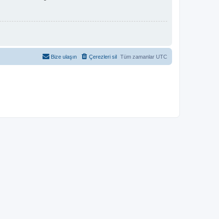
Bize ulaşın
Çerezleri sil
Tüm zamanlar
UTC