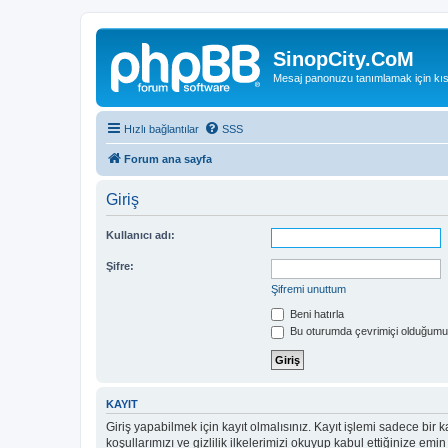
SinopCity.CoM
Mesaj panonuzu tanımlamak için kıs
Hızlı bağlantılar
SSS
Forum ana sayfa
Giriş
Kullanıcı adı:
Şifre:
Şifremi unuttum
Beni hatırla
Bu oturumda çevrimiçi olduğumu 
KAYIT
Giriş yapabilmek için kayıt olmalısınız. Kayıt işlemi sadece bir ka
koşullarımızı ve gizlilik ilkelerimizi okuyup kabul ettiğinize 