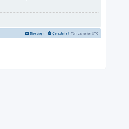
Bize ulaşın
Çerezleri sil
Tüm zamanlar
UTC