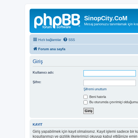
SinopCity.CoM
Mesaj panonuzu tanımlamak için kıs
Hızlı bağlantılar
SSS
Forum ana sayfa
Giriş
Kullanıcı adı:
Şifre:
Şifremi unuttum
Beni hatırla
Bu oturumda çevrimiçi olduğumu 
KAYIT
Giriş yapabilmek için kayıt olmalısınız. Kayıt işlemi sadece bir ka
koşullarımızı ve gizlilik ilkelerimizi okuyup kabul ettiğinize 