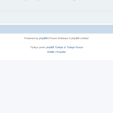
Powered by
phpBB
® Forum Software © phpBB Limited
Türkçe çeviri:
phpBB Türkiye
&
Türkiye Forum
Gizlilik
|
Koşullar