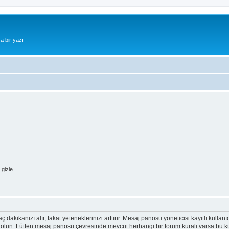
a bir yazı
gizle
ç dakikanızı alır, fakat yeteneklerinizi arttırır. Mesaj panosu yöneticisi kayıtlı kullan
emin olun. Lütfen mesaj panosu çevresinde mevcut herhangi bir forum kuralı varsa bu