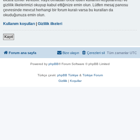
gizlilik ilkelerimizi okuyup kabul ettiğinize emin olun. Lütfen mesaj panosu
çevresinde mevcut herhangi bir forum kuralı varsa bu kuralları da
okuduğunuza emin olun.
Kullanım koşulları
|
Gizlilik ilkeleri
Kayıt
Forum ana sayfa
Bize ulaşın
Çerezleri sil
Tüm zamanlar
UTC
Powered by
phpBB
® Forum Software © phpBB Limited
Türkçe çeviri:
phpBB Türkiye
&
Türkiye Forum
Gizlilik
|
Koşullar