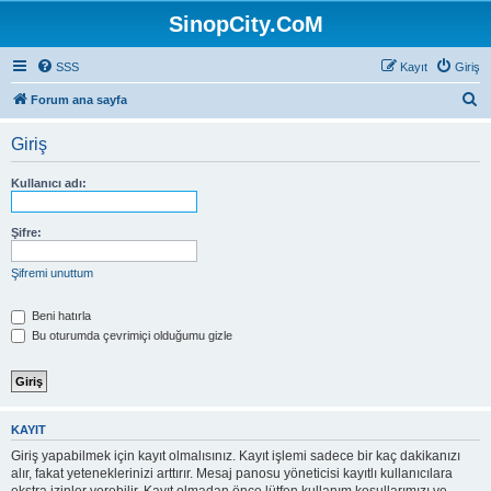
SinopCity.CoM
SSS
Kayıt
Giriş
A
Forum ana sayfa
r
Giriş
a
Kullanıcı adı:
Şifre:
Şifremi unuttum
Beni hatırla
Bu oturumda çevrimiçi olduğumu gizle
KAYIT
Giriş yapabilmek için kayıt olmalısınız. Kayıt işlemi sadece bir kaç dakikanızı
alır, fakat yeteneklerinizi arttırır. Mesaj panosu yöneticisi kayıtlı kullanıcılara
ekstra izinler verebilir. Kayıt olmadan önce lütfen kullanım koşullarımızı ve