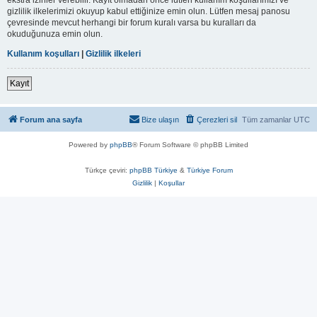
gizlilik ilkelerimizi okuyup kabul ettiğinize emin olun. Lütfen mesaj panosu
çevresinde mevcut herhangi bir forum kuralı varsa bu kuralları da
okuduğunuza emin olun.
Kullanım koşulları
|
Gizlilik ilkeleri
Kayıt
Forum ana sayfa
Bize ulaşın
Çerezleri sil
Tüm zamanlar
UTC
Powered by
phpBB
® Forum Software © phpBB Limited
Türkçe çeviri:
phpBB Türkiye
&
Türkiye Forum
Gizlilik
|
Koşullar