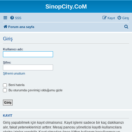
SinopCity.CoM
SSS
Kayıt
Giriş
A
Forum ana sayfa
r
Giriş
a
Kullanıcı adı:
Şifre:
Şifremi unuttum
Beni hatırla
Bu oturumda çevrimiçi olduğumu gizle
KAYIT
Giriş yapabilmek için kayıt olmalısınız. Kayıt işlemi sadece bir kaç dakikanızı
alır, fakat yeteneklerinizi arttırır. Mesaj panosu yöneticisi kayıtlı kullanıcılara
ekstra izinler verebilir. Kayıt olmadan önce lütfen kullanım koşullarımızı ve