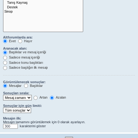
Altforumlarda ara:
Evet
Hayır
Aranacak alan:
Başlıklar ve mesaj içeriği
Sadece mesaj içeriği
Sadece konu başlıkları
Sadece başlığın ilk mesajı
Görüntülenecek sonuçlar:
Mesajlar
Başlıklar
Sonuçları sırala:
Artan
Azalan
Sonuçlar için gün limiti:
Mesajın ilk:
Mesajın tamamını görüntülemek için 0 olarak ayarlayın.
karakterini göster