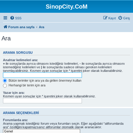
SinopCity.CoM
SSS
Kayıt
Giriş
Forum ana sayfa
Ara
Ara
ARAMA SORGUSU
Anahtar kelimeleri ara:
+
ile sonuçlarda ayrıca olmasını istediğiniz kelimeleri,
-
ile sonuçlarda ayrıca olmasını
istemediğiniz kelimeleri ve
|
ile sonuçlarda sadece olması gereken kelimeleri
tanımlayabilirsiniz. Kısmen uyan sonuçlar için * işaretini joker olarak kullanabilirsiniz.
Bütün terimler için ara ya da girilen önermeyi kullan
Herhangi bir terim için ara
Yazar için ara:
Kısmen uyan sonuçlar için * işaretini joker olarak kullanabilirsiniz.
ARAMA SEÇENEKLERI
Forumlarda ara:
Arama yapmak istediğiniz forum veya forumları seçin. Eğer aşağıdaki “altforumlarda
ara“ özelliğini kapatmazsanız altforumlar otomatik olarak aranacaktır.