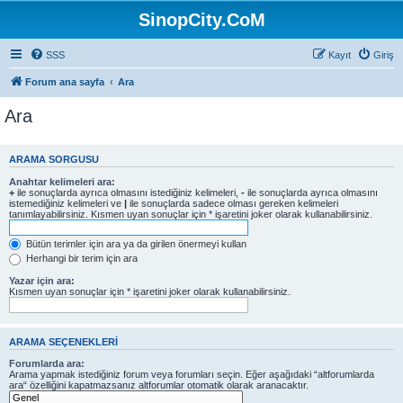
SinopCity.CoM
SSS
Kayıt
Giriş
Forum ana sayfa
Ara
Ara
ARAMA SORGUSU
Anahtar kelimeleri ara:
+
ile sonuçlarda ayrıca olmasını istediğiniz kelimeleri,
-
ile sonuçlarda ayrıca olmasını
istemediğiniz kelimeleri ve
|
ile sonuçlarda sadece olması gereken kelimeleri
tanımlayabilirsiniz. Kısmen uyan sonuçlar için * işaretini joker olarak kullanabilirsiniz.
Bütün terimler için ara ya da girilen önermeyi kullan
Herhangi bir terim için ara
Yazar için ara:
Kısmen uyan sonuçlar için * işaretini joker olarak kullanabilirsiniz.
ARAMA SEÇENEKLERI
Forumlarda ara:
Arama yapmak istediğiniz forum veya forumları seçin. Eğer aşağıdaki “altforumlarda
ara“ özelliğini kapatmazsanız altforumlar otomatik olarak aranacaktır.