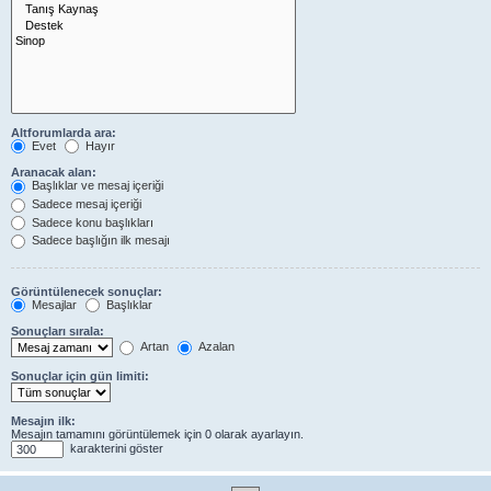
Altforumlarda ara:
Evet
Hayır
Aranacak alan:
Başlıklar ve mesaj içeriği
Sadece mesaj içeriği
Sadece konu başlıkları
Sadece başlığın ilk mesajı
Görüntülenecek sonuçlar:
Mesajlar
Başlıklar
Sonuçları sırala:
Artan
Azalan
Sonuçlar için gün limiti:
Mesajın ilk:
Mesajın tamamını görüntülemek için 0 olarak ayarlayın.
karakterini göster