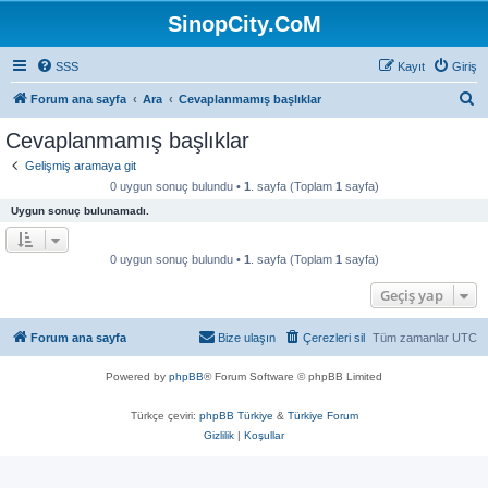
SinopCity.CoM
SSS
Kayıt
Giriş
A
Forum ana sayfa
Ara
Cevaplanmamış başlıklar
r
Cevaplanmamış başlıklar
a
Gelişmiş aramaya git
0 uygun sonuç bulundu •
1
. sayfa (Toplam
1
sayfa)
Uygun sonuç bulunamadı.
0 uygun sonuç bulundu •
1
. sayfa (Toplam
1
sayfa)
Geçiş yap
Forum ana sayfa
Bize ulaşın
Çerezleri sil
Tüm zamanlar
UTC
Powered by
phpBB
® Forum Software © phpBB Limited
Türkçe çeviri:
phpBB Türkiye
&
Türkiye Forum
Gizlilik
|
Koşullar