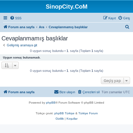
SinopCity.CoM
SSS
Kayıt
Giriş
A
Forum ana sayfa
Ara
Cevaplanmamış başlıklar
r
Cevaplanmamış başlıklar
a
Gelişmiş aramaya git
0 uygun sonuç bulundu •
1
. sayfa (Toplam
1
sayfa)
Uygun sonuç bulunamadı.
0 uygun sonuç bulundu •
1
. sayfa (Toplam
1
sayfa)
Geçiş yap
Forum ana sayfa
Bize ulaşın
Çerezleri sil
Tüm zamanlar
UTC
Powered by
phpBB
® Forum Software © phpBB Limited
Türkçe çeviri:
phpBB Türkiye
&
Türkiye Forum
Gizlilik
|
Koşullar