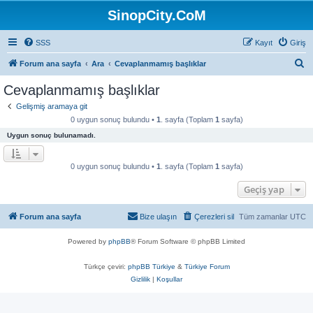
SinopCity.CoM
SSS
Kayıt
Giriş
A
Forum ana sayfa
Ara
Cevaplanmamış başlıklar
r
Cevaplanmamış başlıklar
a
Gelişmiş aramaya git
0 uygun sonuç bulundu •
1
. sayfa (Toplam
1
sayfa)
Uygun sonuç bulunamadı.
0 uygun sonuç bulundu •
1
. sayfa (Toplam
1
sayfa)
Geçiş yap
Forum ana sayfa
Bize ulaşın
Çerezleri sil
Tüm zamanlar
UTC
Powered by
phpBB
® Forum Software © phpBB Limited
Türkçe çeviri:
phpBB Türkiye
&
Türkiye Forum
Gizlilik
|
Koşullar