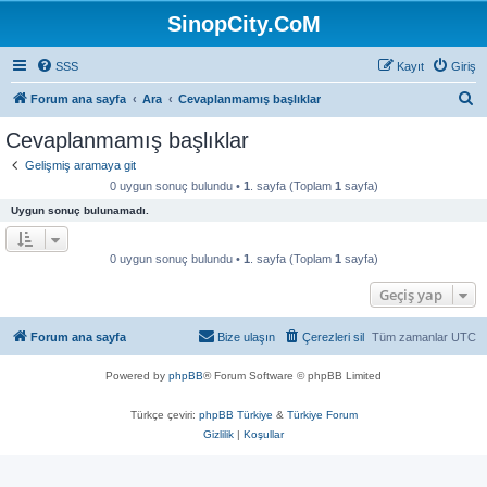
SinopCity.CoM
SSS
Kayıt
Giriş
A
Forum ana sayfa
Ara
Cevaplanmamış başlıklar
r
Cevaplanmamış başlıklar
a
Gelişmiş aramaya git
0 uygun sonuç bulundu •
1
. sayfa (Toplam
1
sayfa)
Uygun sonuç bulunamadı.
0 uygun sonuç bulundu •
1
. sayfa (Toplam
1
sayfa)
Geçiş yap
Forum ana sayfa
Bize ulaşın
Çerezleri sil
Tüm zamanlar
UTC
Powered by
phpBB
® Forum Software © phpBB Limited
Türkçe çeviri:
phpBB Türkiye
&
Türkiye Forum
Gizlilik
|
Koşullar