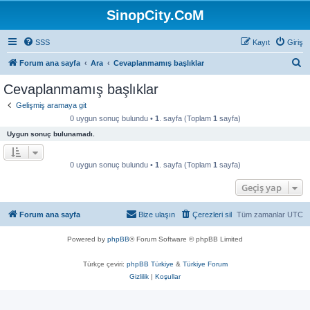
SinopCity.CoM
SSS
Kayıt
Giriş
A
Forum ana sayfa
Ara
Cevaplanmamış başlıklar
r
Cevaplanmamış başlıklar
a
Gelişmiş aramaya git
0 uygun sonuç bulundu •
1
. sayfa (Toplam
1
sayfa)
Uygun sonuç bulunamadı.
0 uygun sonuç bulundu •
1
. sayfa (Toplam
1
sayfa)
Geçiş yap
Forum ana sayfa
Bize ulaşın
Çerezleri sil
Tüm zamanlar
UTC
Powered by
phpBB
® Forum Software © phpBB Limited
Türkçe çeviri:
phpBB Türkiye
&
Türkiye Forum
Gizlilik
|
Koşullar