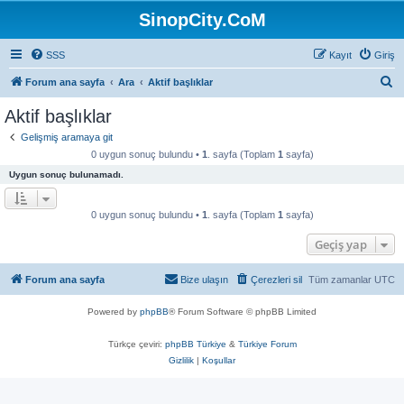
SinopCity.CoM
SSS
Kayıt
Giriş
A
Forum ana sayfa
Ara
Aktif başlıklar
r
Aktif başlıklar
a
Gelişmiş aramaya git
0 uygun sonuç bulundu •
1
. sayfa (Toplam
1
sayfa)
Uygun sonuç bulunamadı.
0 uygun sonuç bulundu •
1
. sayfa (Toplam
1
sayfa)
Geçiş yap
Forum ana sayfa
Bize ulaşın
Çerezleri sil
Tüm zamanlar
UTC
Powered by
phpBB
® Forum Software © phpBB Limited
Türkçe çeviri:
phpBB Türkiye
&
Türkiye Forum
Gizlilik
|
Koşullar