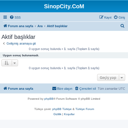
SinopCity.CoM
SSS
Kayıt
Giriş
A
Forum ana sayfa
Ara
Aktif başlıklar
r
Aktif başlıklar
a
Gelişmiş aramaya git
0 uygun sonuç bulundu •
1
. sayfa (Toplam
1
sayfa)
Uygun sonuç bulunamadı.
0 uygun sonuç bulundu •
1
. sayfa (Toplam
1
sayfa)
Geçiş yap
Forum ana sayfa
Bize ulaşın
Çerezleri sil
Tüm zamanlar
UTC
Powered by
phpBB
® Forum Software © phpBB Limited
Türkçe çeviri:
phpBB Türkiye
&
Türkiye Forum
Gizlilik
|
Koşullar