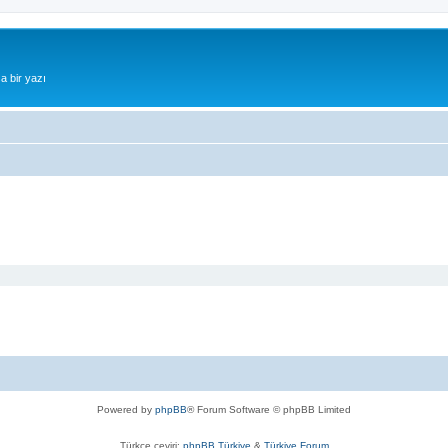
a bir yazı
Powered by
phpBB
® Forum Software © phpBB Limited
Türkçe çeviri:
phpBB Türkiye
&
Türkiye Forum