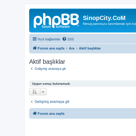
SinopCity.CoM
Mesaj panonuzu tanımlamak için kıs
Hızlı bağlantılar
SSS
Forum ana sayfa
Ara
Aktif başlıklar
Aktif başlıklar
Gelişmiş aramaya git
Uygun sonuç bulunamadı.
Gelişmiş aramaya git
Forum ana sayfa