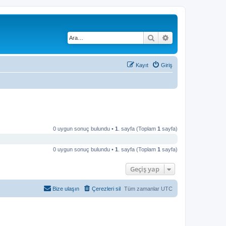
Ara
Gelişmiş arama
Kayıt
Giriş
0 uygun sonuç bulundu •
1
. sayfa (Toplam
1
sayfa)
0 uygun sonuç bulundu •
1
. sayfa (Toplam
1
sayfa)
Geçiş yap
Bize ulaşın
Çerezleri sil
Tüm zamanlar
UTC