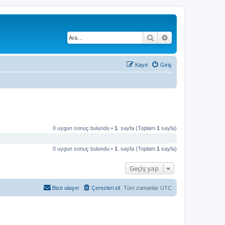
Ara
Gelişmiş arama
Kayıt
Giriş
0 uygun sonuç bulundu •
1
. sayfa (Toplam
1
sayfa)
0 uygun sonuç bulundu •
1
. sayfa (Toplam
1
sayfa)
Geçiş yap
Bize ulaşın
Çerezleri sil
Tüm zamanlar
UTC