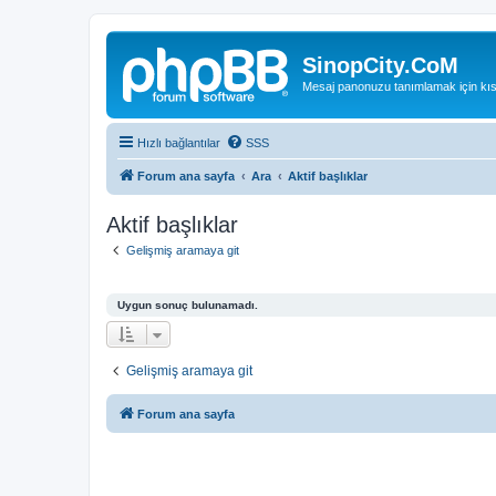
SinopCity.CoM
Mesaj panonuzu tanımlamak için kıs
Hızlı bağlantılar
SSS
Forum ana sayfa
Ara
Aktif başlıklar
Aktif başlıklar
Gelişmiş aramaya git
Uygun sonuç bulunamadı.
Gelişmiş aramaya git
Forum ana sayfa