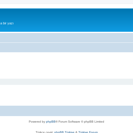
a bir yazı
Powered by
phpBB
® Forum Software © phpBB Limited
Türkçe çeviri:
phpBB Türkiye
&
Türkiye Forum