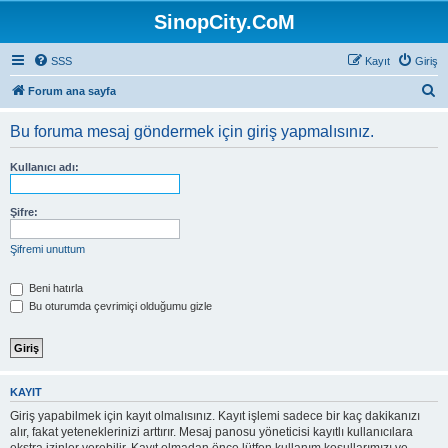
SinopCity.CoM
SSS
Kayıt
Giriş
A
Forum ana sayfa
r
Bu foruma mesaj göndermek için giriş yapmalısınız.
a
Kullanıcı adı:
Şifre:
Şifremi unuttum
Beni hatırla
Bu oturumda çevrimiçi olduğumu gizle
KAYIT
Giriş yapabilmek için kayıt olmalısınız. Kayıt işlemi sadece bir kaç dakikanızı
alır, fakat yeteneklerinizi arttırır. Mesaj panosu yöneticisi kayıtlı kullanıcılara
ekstra izinler verebilir. Kayıt olmadan önce lütfen kullanım koşullarımızı ve