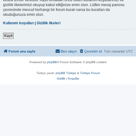
gizlilik ilkelerimizi okuyup kabul ettiğinize emin olun. Lütfen mesaj panosu
çevresinde mevcut herhangi bir forum kuralı varsa bu kuralları da
okuduğunuza emin olun.
Kullanım koşulları
|
Gizlilik ilkeleri
Kayıt
Forum ana sayfa
Bize ulaşın
Çerezleri sil
Tüm zamanlar
UTC
Powered by
phpBB
® Forum Software © phpBB Limited
Türkçe çeviri:
phpBB Türkiye
&
Türkiye Forum
Gizlilik
|
Koşullar