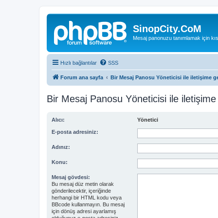
SinopCity.CoM
Mesaj panonuzu tanımlamak için kıs
Hızlı bağlantılar
SSS
Forum ana sayfa
Bir Mesaj Panosu Yöneticisi ile iletişime g
Bir Mesaj Panosu Yöneticisi ile iletişime
Alıcı:
Yönetici
E-posta adresiniz:
Adınız:
Konu:
Mesaj gövdesi:
Bu mesaj düz metin olarak
gönderilecektir, içeriğinde
herhangi bir HTML kodu veya
BBcode kullanmayın. Bu mesaj
için dönüş adresi ayarlamış
olduğunuz e-posta adresiniz