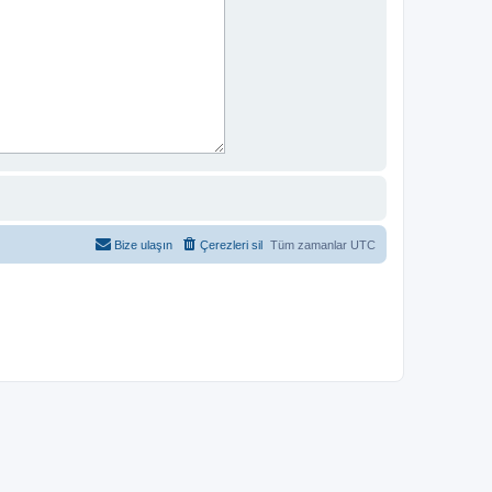
Bize ulaşın
Çerezleri sil
Tüm zamanlar
UTC