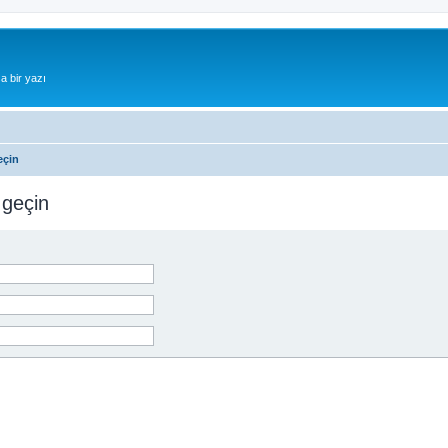
a bir yazı
eçin
 geçin