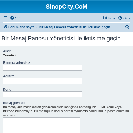
SinopCity.CoM
SSS
Kayıt
Giriş
A
Forum ana sayfa
Bir Mesaj Panosu Yöneticisi ile iletişime geçin
r
Bir Mesaj Panosu Yöneticisi ile iletişime geçin
a
Alıcı:
Yönetici
E-posta adresiniz:
Adınız:
Konu:
Mesaj gövdesi:
Bu mesaj düz metin olarak gönderilecektir, içeriğinde herhangi bir HTML kodu veya
BBcode kullanmayın. Bu mesaj için dönüş adresi ayarlamış olduğunuz e-posta adresiniz
olacaktır.