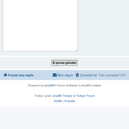
Forum ana sayfa
Bize ulaşın
Çerezleri sil
Tüm zamanlar
UTC
Powered by
phpBB
® Forum Software © phpBB Limited
Türkçe çeviri:
phpBB Türkiye
&
Türkiye Forum
Gizlilik
|
Koşullar