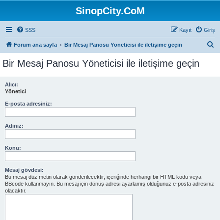
SinopCity.CoM
SSS
Kayıt
Giriş
A
Forum ana sayfa
Bir Mesaj Panosu Yöneticisi ile iletişime geçin
r
Bir Mesaj Panosu Yöneticisi ile iletişime geçin
a
Alıcı:
Yönetici
E-posta adresiniz:
Adınız:
Konu:
Mesaj gövdesi:
Bu mesaj düz metin olarak gönderilecektir, içeriğinde herhangi bir HTML kodu veya
BBcode kullanmayın. Bu mesaj için dönüş adresi ayarlamış olduğunuz e-posta adresiniz
olacaktır.