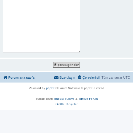
Forum ana sayfa
Bize ulaşın
Çerezleri sil
Tüm zamanlar
UTC
Powered by
phpBB
® Forum Software © phpBB Limited
Türkçe çeviri:
phpBB Türkiye
&
Türkiye Forum
Gizlilik
|
Koşullar