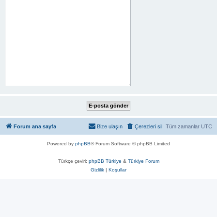
Forum ana sayfa
Bize ulaşın
Çerezleri sil
Tüm zamanlar
UTC
Powered by
phpBB
® Forum Software © phpBB Limited
Türkçe çeviri:
phpBB Türkiye
&
Türkiye Forum
Gizlilik
|
Koşullar