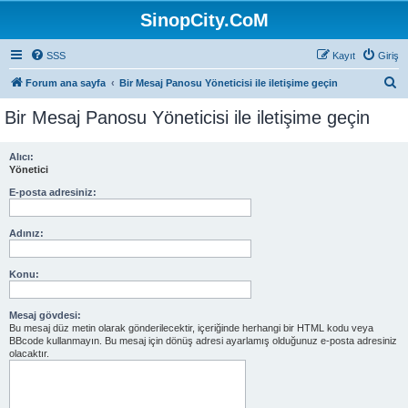
SinopCity.CoM
SSS
Kayıt
Giriş
A
Forum ana sayfa
Bir Mesaj Panosu Yöneticisi ile iletişime geçin
r
Bir Mesaj Panosu Yöneticisi ile iletişime geçin
a
Alıcı:
Yönetici
E-posta adresiniz:
Adınız:
Konu:
Mesaj gövdesi:
Bu mesaj düz metin olarak gönderilecektir, içeriğinde herhangi bir HTML kodu veya
BBcode kullanmayın. Bu mesaj için dönüş adresi ayarlamış olduğunuz e-posta adresiniz
olacaktır.