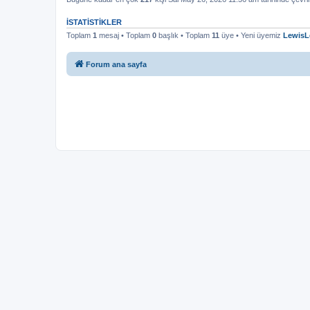
İSTATISTIKLER
Toplam
1
mesaj • Toplam
0
başlık • Toplam
11
üye • Yeni üyemiz
LewisL
Forum ana sayfa