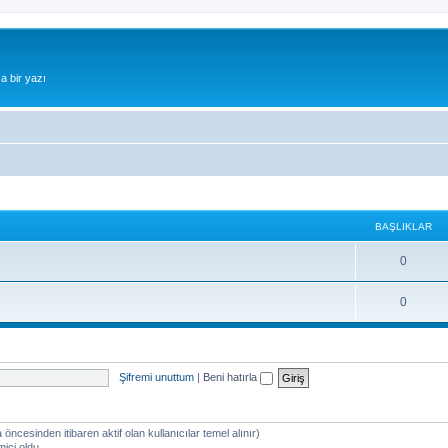
a bir yazı
BAŞLIKLAR
0
0
Şifremi unuttum
|
Beni hatırla
a öncesinden itibaren aktif olan kullanıcılar temel alınır)
miçi oldu