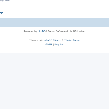
ep
Powered by
phpBB
® Forum Software © phpBB Limited
Türkçe çeviri:
phpBB Türkiye
&
Türkiye Forum
Gizlilik
|
Koşullar