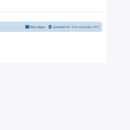
Bize ulaşın
Çerezleri sil
Tüm zamanlar
UTC