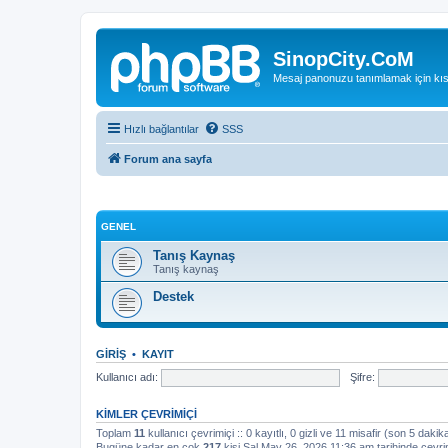
SinopCity.CoM
Mesaj panonuzu tanımlamak için kıs
Hızlı bağlantılar
SSS
Forum ana sayfa
GENEL
Tanış Kaynaş
Tanış kaynaş
Destek
GIRIŞ
•
KAYIT
Kullanıcı adı:
Şifre:
KIMLER ÇEVRIMIÇI
Toplam
11
kullanıcı çevrimiçi :: 0 kayıtlı, 0 gizli ve 11 misafir (son 5 dakik
Bugüne kadar en çok
217
kişi Sal May 26, 2026 11:36 am tarihinde çevri