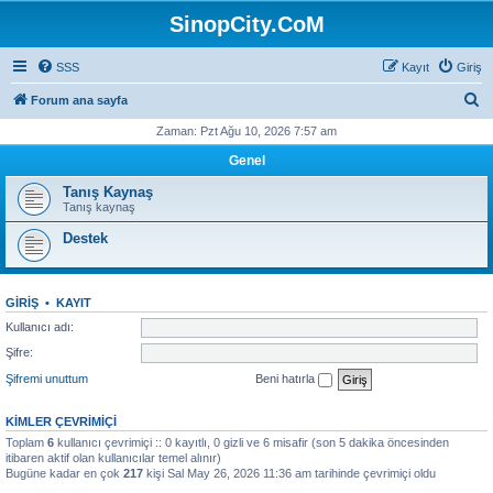
SinopCity.CoM
SSS
Kayıt
Giriş
A
Forum ana sayfa
r
Zaman: Pzt Ağu 10, 2026 7:57 am
a
Genel
Tanış Kaynaş
Tanış kaynaş
Destek
GIRIŞ
•
KAYIT
Kullanıcı adı:
Şifre:
Şifremi unuttum
Beni hatırla
KIMLER ÇEVRIMIÇI
Toplam
6
kullanıcı çevrimiçi :: 0 kayıtlı, 0 gizli ve 6 misafir (son 5 dakika öncesinden
itibaren aktif olan kullanıcılar temel alınır)
Bugüne kadar en çok
217
kişi Sal May 26, 2026 11:36 am tarihinde çevrimiçi oldu