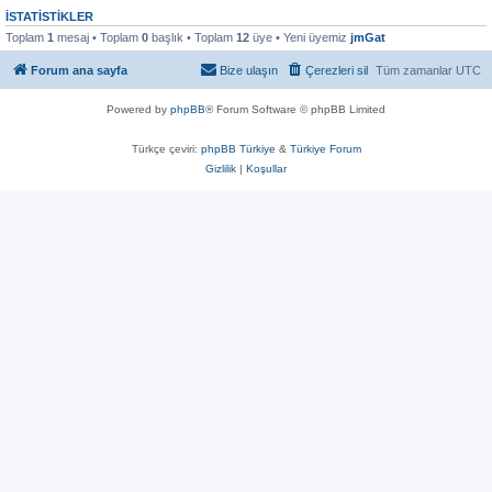
İSTATISTIKLER
Toplam
1
mesaj • Toplam
0
başlık • Toplam
12
üye • Yeni üyemiz
jmGat
Forum ana sayfa
Bize ulaşın
Çerezleri sil
Tüm zamanlar
UTC
Powered by
phpBB
® Forum Software © phpBB Limited
Türkçe çeviri:
phpBB Türkiye
&
Türkiye Forum
Gizlilik
|
Koşullar