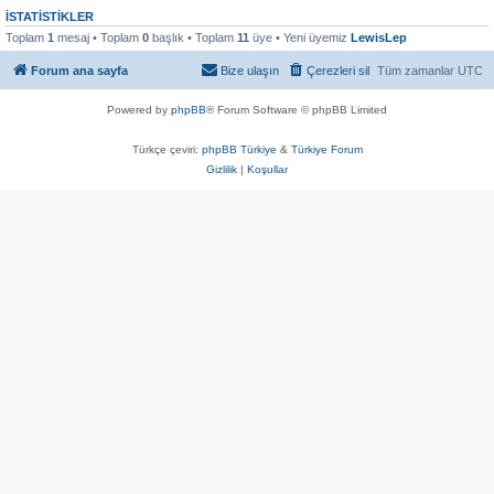
İSTATISTIKLER
Toplam
1
mesaj • Toplam
0
başlık • Toplam
11
üye • Yeni üyemiz
LewisLep
Forum ana sayfa
Bize ulaşın
Çerezleri sil
Tüm zamanlar
UTC
Powered by
phpBB
® Forum Software © phpBB Limited
Türkçe çeviri:
phpBB Türkiye
&
Türkiye Forum
Gizlilik
|
Koşullar