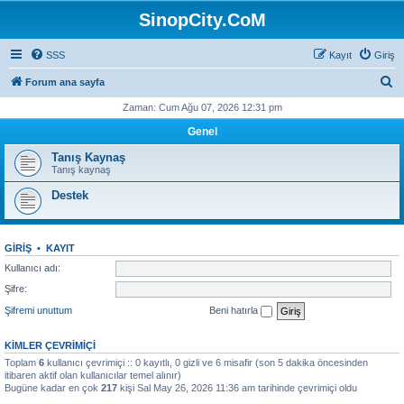
SinopCity.CoM
SSS
Kayıt
Giriş
A
Forum ana sayfa
r
Zaman: Cum Ağu 07, 2026 12:31 pm
a
Genel
Tanış Kaynaş
Tanış kaynaş
Destek
GIRIŞ
•
KAYIT
Kullanıcı adı:
Şifre:
Şifremi unuttum
Beni hatırla
KIMLER ÇEVRIMIÇI
Toplam
6
kullanıcı çevrimiçi :: 0 kayıtlı, 0 gizli ve 6 misafir (son 5 dakika öncesinden
itibaren aktif olan kullanıcılar temel alınır)
Bugüne kadar en çok
217
kişi Sal May 26, 2026 11:36 am tarihinde çevrimiçi oldu