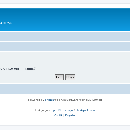
a bir yazı
ediğinize emin misiniz?
Powered by
phpBB
® Forum Software © phpBB Limited
Türkçe çeviri:
phpBB Türkiye
&
Türkiye Forum
Gizlilik
|
Koşullar