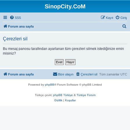
SinopCity.CoM
SSS
Kayıt
Giriş
A
Forum ana sayfa
r
Çerezleri sil
a
Bu mesaj panosu tarafından ayarlanan tüm çerezleri silmek istediğinize emin
misiniz?
Forum ana sayfa
Bize ulaşın
Çerezleri sil
Tüm zamanlar
UTC
Powered by
phpBB
® Forum Software © phpBB Limited
Türkçe çeviri:
phpBB Türkiye
&
Türkiye Forum
Gizlilik
|
Koşullar