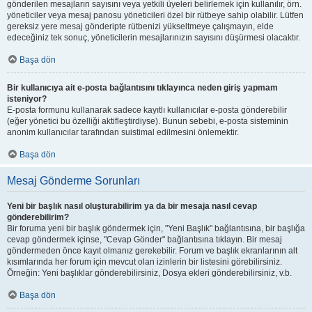
gönderilen mesajların sayısını veya yetkili üyeleri belirlemek için kullanılır, örn.
yöneticiler veya mesaj panosu yöneticileri özel bir rütbeye sahip olabilir. Lütfen
gereksiz yere mesaj gönderipte rütbenizi yükseltmeye çalışmayın, elde
edeceğiniz tek sonuç, yöneticilerin mesajlarınızın sayısını düşürmesi olacaktır.
Başa dön
Bir kullanıcıya ait e-posta bağlantısını tıklayınca neden giriş yapmam
isteniyor?
E-posta formunu kullanarak sadece kayıtlı kullanıcılar e-posta gönderebilir
(eğer yönetici bu özelliği aktifleştirdiyse). Bunun sebebi, e-posta sisteminin
anonim kullanıcılar tarafından suistimal edilmesini önlemektir.
Başa dön
Mesaj Gönderme Sorunları
Yeni bir başlık nasıl oluşturabilirim ya da bir mesaja nasıl cevap
gönderebilirim?
Bir foruma yeni bir başlık göndermek için, "Yeni Başlık" bağlantısına, bir başlığa
cevap göndermek içinse, "Cevap Gönder" bağlantısına tıklayın. Bir mesaj
göndermeden önce kayıt olmanız gerekebilir. Forum ve başlık ekranlarının alt
kısımlarında her forum için mevcut olan izinlerin bir listesini görebilirsiniz.
Örneğin: Yeni başlıklar gönderebilirsiniz, Dosya ekleri gönderebilirsiniz, v.b.
Başa dön