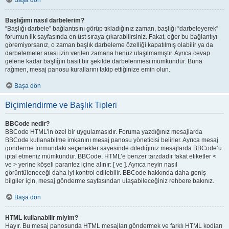
Başa dön
Başlığımı nasıl darbelerim?
“Başlığı darbele” bağlantısını görüp tıkladığınız zaman, başlığı “darbeleyerek”
forumun ilk sayfasında en üst sıraya çıkarabilirsiniz. Fakat, eğer bu bağlantıyı
göremiyorsanız, o zaman başlık darbeleme özelliği kapatılmış olabilir ya da
darbelemeler arası izin verilen zamana henüz ulaşılmamıştır. Ayrıca cevap
gelene kadar başlığın basit bir şekilde darbelenmesi mümkündür. Buna
rağmen, mesaj panosu kurallarını takip ettiğinize emin olun.
Başa dön
Biçimlendirme ve Başlık Tipleri
BBCode nedir?
BBCode HTML’in özel bir uygulamasıdır. Foruma yazdığınız mesajlarda
BBCode kullanabilme imkanını mesaj panosu yöneticisi belirler. Ayrıca mesaj
gönderme formundaki seçenekler sayesinde dilediğiniz mesajlarda BBCode’u
iptal etmeniz mümkündür. BBCode, HTML’e benzer tarzdadır fakat etiketler <
ve > yerine köşeli parantez içine alınır: [ ve ]. Ayrıca neyin nasıl
görüntüleneceği daha iyi kontrol edilebilir. BBCode hakkında daha geniş
bilgiler için, mesaj gönderme sayfasından ulaşabileceğiniz rehbere bakınız.
Başa dön
HTML kullanabilir miyim?
Hayır. Bu mesaj panosunda HTML mesajları göndermek ve farklı HTML kodları