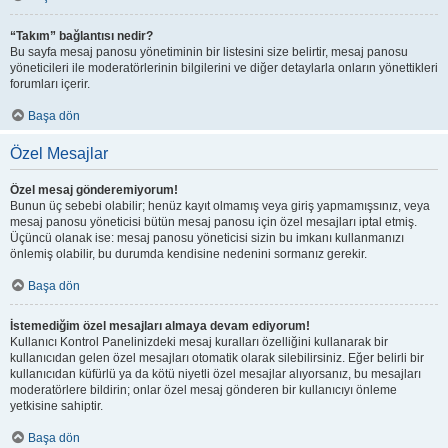
“Takım” bağlantısı nedir?
Bu sayfa mesaj panosu yönetiminin bir listesini size belirtir, mesaj panosu
yöneticileri ile moderatörlerinin bilgilerini ve diğer detaylarla onların yönettikleri
forumları içerir.
Başa dön
Özel Mesajlar
Özel mesaj gönderemiyorum!
Bunun üç sebebi olabilir; henüz kayıt olmamış veya giriş yapmamışsınız, veya
mesaj panosu yöneticisi bütün mesaj panosu için özel mesajları iptal etmiş.
Üçüncü olanak ise: mesaj panosu yöneticisi sizin bu imkanı kullanmanızı
önlemiş olabilir, bu durumda kendisine nedenini sormanız gerekir.
Başa dön
İstemediğim özel mesajları almaya devam ediyorum!
Kullanıcı Kontrol Panelinizdeki mesaj kuralları özelliğini kullanarak bir
kullanıcıdan gelen özel mesajları otomatik olarak silebilirsiniz. Eğer belirli bir
kullanıcıdan küfürlü ya da kötü niyetli özel mesajlar alıyorsanız, bu mesajları
moderatörlere bildirin; onlar özel mesaj gönderen bir kullanıcıyı önleme
yetkisine sahiptir.
Başa dön