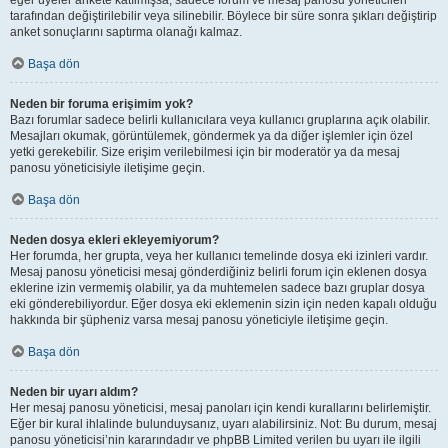
eğer üyeler ankete katılmışsa, sadece forum ve mesaj panosu yöneticileri
tarafından değiştirilebilir veya silinebilir. Böylece bir süre sonra şıkları değiştirip
anket sonuçlarını saptırma olanağı kalmaz.
Başa dön
Neden bir foruma erişimim yok?
Bazı forumlar sadece belirli kullanıcılara veya kullanıcı gruplarına açık olabilir.
Mesajları okumak, görüntülemek, göndermek ya da diğer işlemler için özel
yetki gerekebilir. Size erişim verilebilmesi için bir moderatör ya da mesaj
panosu yöneticisiyle iletişime geçin.
Başa dön
Neden dosya ekleri ekleyemiyorum?
Her forumda, her grupta, veya her kullanıcı temelinde dosya eki izinleri vardır.
Mesaj panosu yöneticisi mesaj gönderdiğiniz belirli forum için eklenen dosya
eklerine izin vermemiş olabilir, ya da muhtemelen sadece bazı gruplar dosya
eki gönderebiliyordur. Eğer dosya eki eklemenin sizin için neden kapalı olduğu
hakkında bir şüpheniz varsa mesaj panosu yöneticiyle iletişime geçin.
Başa dön
Neden bir uyarı aldım?
Her mesaj panosu yöneticisi, mesaj panoları için kendi kurallarını belirlemiştir.
Eğer bir kural ihlalinde bulunduysanız, uyarı alabilirsiniz. Not: Bu durum, mesaj
panosu yöneticisi’nin kararındadır ve phpBB Limited verilen bu uyarı ile ilgili