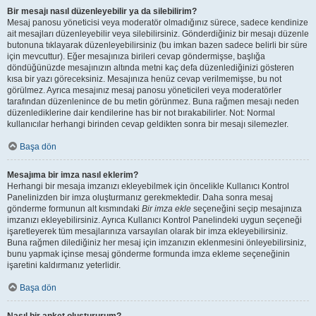
Bir mesajı nasıl düzenleyebilir ya da silebilirim?
Mesaj panosu yöneticisi veya moderatör olmadığınız sürece, sadece kendinize
ait mesajları düzenleyebilir veya silebilirsiniz. Gönderdiğiniz bir mesajı düzenle
butonuna tıklayarak düzenleyebilirsiniz (bu imkan bazen sadece belirli bir süre
için mevcuttur). Eğer mesajınıza birileri cevap göndermişse, başlığa
döndüğünüzde mesajınızın altında metni kaç defa düzenlediğinizi gösteren
kısa bir yazı göreceksiniz. Mesajınıza henüz cevap verilmemişse, bu not
görülmez. Ayrıca mesajınız mesaj panosu yöneticileri veya moderatörler
tarafından düzenlenince de bu metin görünmez. Buna rağmen mesajı neden
düzenlediklerine dair kendilerine has bir not bırakabilirler. Not: Normal
kullanıcılar herhangi birinden cevap geldikten sonra bir mesajı silemezler.
Başa dön
Mesajıma bir imza nasıl eklerim?
Herhangi bir mesaja imzanızı ekleyebilmek için öncelikle Kullanıcı Kontrol
Panelinizden bir imza oluşturmanız gerekmektedir. Daha sonra mesaj
gönderme formunun alt kısmındaki
Bir imza ekle
seçeneğini seçip mesajınıza
imzanızı ekleyebilirsiniz. Ayrıca Kullanıcı Kontrol Panelindeki uygun seçeneği
işaretleyerek tüm mesajlarınıza varsayılan olarak bir imza ekleyebilirsiniz.
Buna rağmen dilediğiniz her mesaj için imzanızın eklenmesini önleyebilirsiniz,
bunu yapmak içinse mesaj gönderme formunda imza ekleme seçeneğinin
işaretini kaldırmanız yeterlidir.
Başa dön