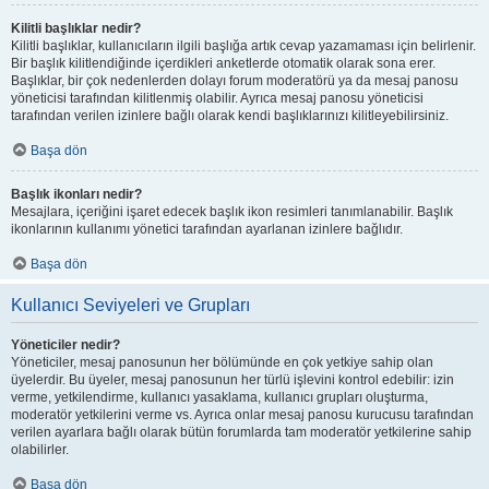
Kilitli başlıklar nedir?
Kilitli başlıklar, kullanıcıların ilgili başlığa artık cevap yazamaması için belirlenir.
Bir başlık kilitlendiğinde içerdikleri anketlerde otomatik olarak sona erer.
Başlıklar, bir çok nedenlerden dolayı forum moderatörü ya da mesaj panosu
yöneticisi tarafından kilitlenmiş olabilir. Ayrıca mesaj panosu yöneticisi
tarafından verilen izinlere bağlı olarak kendi başlıklarınızı kilitleyebilirsiniz.
Başa dön
Başlık ikonları nedir?
Mesajlara, içeriğini işaret edecek başlık ikon resimleri tanımlanabilir. Başlık
ikonlarının kullanımı yönetici tarafından ayarlanan izinlere bağlıdır.
Başa dön
Kullanıcı Seviyeleri ve Grupları
Yöneticiler nedir?
Yöneticiler, mesaj panosunun her bölümünde en çok yetkiye sahip olan
üyelerdir. Bu üyeler, mesaj panosunun her türlü işlevini kontrol edebilir: izin
verme, yetkilendirme, kullanıcı yasaklama, kullanıcı grupları oluşturma,
moderatör yetkilerini verme vs. Ayrıca onlar mesaj panosu kurucusu tarafından
verilen ayarlara bağlı olarak bütün forumlarda tam moderatör yetkilerine sahip
olabilirler.
Başa dön