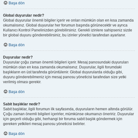
Başa dön
Global duyurular nedir?
Global duyurular önemli bilgiler içerir ve onları mümkün olan en kısa zamanda
okumalısınız. Global duyurular her forumun başında görünecektir ve ayrıca
Kullanıcı Kontrol Panelinizden görebilirsiniz. Gerekli izinlere sahipseniz sizde
bir global duyuru gönderebilirsiniz, bu izinler yönetici tarafından ayarlanır.
Başa dön
Duyurular nedir?
Duyurular çoğu zaman önemli bilgileri içerir. Mesaj panosundaki duyuruları
mümkün olan en kısa zamanda okumalısınız. Duyurular, ilgili forumdaki
başlıkların en üst tarafında görüntülenir. Global duyurularda olduğu gibi,
duyuru gönderebilmeniz için mesaj panosu yöneticisi tarafından size yetki
verilmiş olması gerekir.
Başa dön
Sabit başlıklar nedir?
Sabit başlıklar, ilgili forumun ilk sayfasında, duyuruların hemen altında görülür.
Çoğu zaman önemli bilgileri içerirler, mümkünse okumanızı öneririz. Duyurular
için geçerli olduğu gibi, herhangi bir foruma sabit başlık göndermek için
gereken yetkileri mesaj panosu yöneticisi belirler.
Başa dön