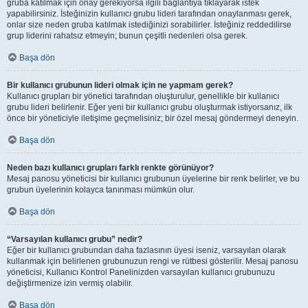
gruba katılmak için onay gerekiyorsa ilgili bağlantıya tıklayarak istek
yapabilirsiniz. İsteğinizin kullanıcı grubu lideri tarafından onaylanması gerek,
onlar size neden gruba katılmak istediğinizi sorabilirler. İsteğiniz reddedilirse
grup liderini rahatsız etmeyin; bunun çeşitli nedenleri olsa gerek.
Başa dön
Bir kullanıcı grubunun lideri olmak için ne yapmam gerek?
Kullanıcı grupları bir yönetici tarafından oluşturulur, genellikle bir kullanıcı
grubu lideri belirlenir. Eğer yeni bir kullanıcı grubu oluşturmak istiyorsanız, ilk
önce bir yöneticiyle iletişime geçmelisiniz; bir özel mesaj göndermeyi deneyin.
Başa dön
Neden bazı kullanıcı grupları farklı renkte görünüyor?
Mesaj panosu yöneticisi bir kullanıcı grubunun üyelerine bir renk belirler, ve bu
grubun üyelerinin kolayca tanınması mümkün olur.
Başa dön
“Varsayılan kullanıcı grubu” nedir?
Eğer bir kullanıcı grubundan daha fazlasının üyesi iseniz, varsayılan olarak
kullanmak için belirlenen grubunuzun rengi ve rütbesi gösterilir. Mesaj panosu
yöneticisi, Kullanıcı Kontrol Panelinizden varsayılan kullanıcı grubunuzu
değiştirmenize izin vermiş olabilir.
Başa dön