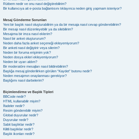
Rütbem nedir ve onu nasıl değiştirebilirim?
Bir kullanıcıya ait e-posta bağlantısını tıklayınca neden giriş yapmam isteniyor?
Mesaj Gönderme Sorunları
Yeni bir başlık nasıl oluşturabilirim ya da bir mesaja nasıl cevap gönderebilirim?
Bir mesajı nasıl düzenleyebilir ya da silebilirim?
Mesajıma bir imza nasıl eklerim?
Nasıl bir anket oluştururum?
Neden daha fazla anket seçeneği ekleyemiyorum?
Bir anketi nasıl değiştirir veya silerim?
Neden bir foruma erişimim yok?
Neden dosya ekleri ekleyemiyorum?
Neden bir uyarı aldım?
Bir moderatöre mesajları nasıl bildirebilirim?
Başlığa mesaj gönderilirken görülen “Kaydet” butonu nedir?
Neden mesajımın onaylanması gerekiyor?
Başlığımı nasıl darbelerim?
Biçimlendirme ve Başlık Tipleri
BBCode nedir?
HTML kullanabilir miyim?
İfadeler nedir?
Resim gönderebilir miyim?
Global duyurular nedir?
Duyurular nedir?
Sabit başlıklar nedir?
Kilitli başlıklar nedir?
Başlık ikonları nedir?