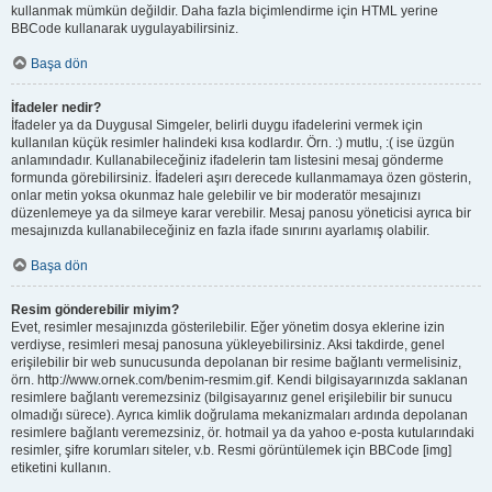
kullanmak mümkün değildir. Daha fazla biçimlendirme için HTML yerine
BBCode kullanarak uygulayabilirsiniz.
Başa dön
İfadeler nedir?
İfadeler ya da Duygusal Simgeler, belirli duygu ifadelerini vermek için
kullanılan küçük resimler halindeki kısa kodlardır. Örn. :) mutlu, :( ise üzgün
anlamındadır. Kullanabileceğiniz ifadelerin tam listesini mesaj gönderme
formunda görebilirsiniz. İfadeleri aşırı derecede kullanmamaya özen gösterin,
onlar metin yoksa okunmaz hale gelebilir ve bir moderatör mesajınızı
düzenlemeye ya da silmeye karar verebilir. Mesaj panosu yöneticisi ayrıca bir
mesajınızda kullanabileceğiniz en fazla ifade sınırını ayarlamış olabilir.
Başa dön
Resim gönderebilir miyim?
Evet, resimler mesajınızda gösterilebilir. Eğer yönetim dosya eklerine izin
verdiyse, resimleri mesaj panosuna yükleyebilirsiniz. Aksi takdirde, genel
erişilebilir bir web sunucusunda depolanan bir resime bağlantı vermelisiniz,
örn. http://www.ornek.com/benim-resmim.gif. Kendi bilgisayarınızda saklanan
resimlere bağlantı veremezsiniz (bilgisayarınız genel erişilebilir bir sunucu
olmadığı sürece). Ayrıca kimlik doğrulama mekanizmaları ardında depolanan
resimlere bağlantı veremezsiniz, ör. hotmail ya da yahoo e-posta kutularındaki
resimler, şifre korumları siteler, v.b. Resmi görüntülemek için BBCode [img]
etiketini kullanın.