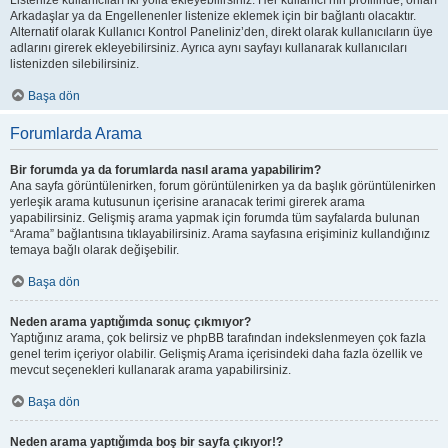
Listenize kullanıcıları iki yolla ekleyebilirsiniz. Her kullanıcı’nın profilinde, onları
Arkadaşlar ya da Engellenenler listenize eklemek için bir bağlantı olacaktır.
Alternatif olarak Kullanıcı Kontrol Paneliniz’den, direkt olarak kullanıcıların üye
adlarını girerek ekleyebilirsiniz. Ayrıca aynı sayfayı kullanarak kullanıcıları
listenizden silebilirsiniz.
Başa dön
Forumlarda Arama
Bir forumda ya da forumlarda nasıl arama yapabilirim?
Ana sayfa görüntülenirken, forum görüntülenirken ya da başlık görüntülenirken
yerleşik arama kutusunun içerisine aranacak terimi girerek arama
yapabilirsiniz. Gelişmiş arama yapmak için forumda tüm sayfalarda bulunan
“Arama” bağlantısına tıklayabilirsiniz. Arama sayfasına erişiminiz kullandığınız
temaya bağlı olarak değişebilir.
Başa dön
Neden arama yaptığımda sonuç çıkmıyor?
Yaptığınız arama, çok belirsiz ve phpBB tarafından indekslenmeyen çok fazla
genel terim içeriyor olabilir. Gelişmiş Arama içerisindeki daha fazla özellik ve
mevcut seçenekleri kullanarak arama yapabilirsiniz.
Başa dön
Neden arama yaptığımda boş bir sayfa çıkıyor!?