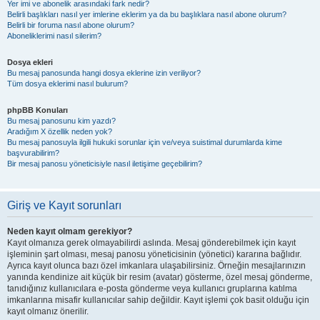
Yer imi ve abonelik arasındaki fark nedir?
Belirli başlıkları nasıl yer imlerine eklerim ya da bu başlıklara nasıl abone olurum?
Belirli bir foruma nasıl abone olurum?
Aboneliklerimi nasıl silerim?
Dosya ekleri
Bu mesaj panosunda hangi dosya eklerine izin veriliyor?
Tüm dosya eklerimi nasıl bulurum?
phpBB Konuları
Bu mesaj panosunu kim yazdı?
Aradığım X özellik neden yok?
Bu mesaj panosuyla ilgili hukuki sorunlar için ve/veya suistimal durumlarda kime
başvurabilirim?
Bir mesaj panosu yöneticisiyle nasıl iletişime geçebilirim?
Giriş ve Kayıt sorunları
Neden kayıt olmam gerekiyor?
Kayıt olmanıza gerek olmayabilirdi aslında. Mesaj gönderebilmek için kayıt
işleminin şart olması, mesaj panosu yöneticisinin (yönetici) kararına bağlıdır.
Ayrıca kayıt olunca bazı özel imkanlara ulaşabilirsiniz. Örneğin mesajlarınızın
yanında kendinize ait küçük bir resim (avatar) gösterme, özel mesaj gönderme,
tanıdığınız kullanıcılara e-posta gönderme veya kullanıcı gruplarına katılma
imkanlarına misafir kullanıcılar sahip değildir. Kayıt işlemi çok basit olduğu için
kayıt olmanız önerilir.