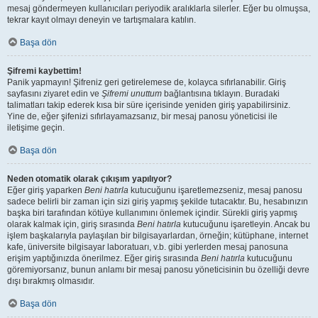
mesaj göndermeyen kullanıcıları periyodik aralıklarla silerler. Eğer bu olmuşsa,
tekrar kayıt olmayı deneyin ve tartışmalara katılın.
Başa dön
Şifremi kaybettim!
Panik yapmayın! Şifreniz geri getirelemese de, kolayca sıfırlanabilir. Giriş
sayfasını ziyaret edin ve
Şifremi unuttum
bağlantısına tıklayın. Buradaki
talimatları takip ederek kısa bir süre içerisinde yeniden giriş yapabilirsiniz.
Yine de, eğer şifenizi sıfırlayamazsanız, bir mesaj panosu yöneticisi ile
iletişime geçin.
Başa dön
Neden otomatik olarak çıkışım yapılıyor?
Eğer giriş yaparken
Beni hatırla
kutucuğunu işaretlemezseniz, mesaj panosu
sadece belirli bir zaman için sizi giriş yapmış şekilde tutacaktır. Bu, hesabınızın
başka biri tarafından kötüye kullanımını önlemek içindir. Sürekli giriş yapmış
olarak kalmak için, giriş sırasında
Beni hatırla
kutucuğunu işaretleyin. Ancak bu
işlem başkalarıyla paylaşılan bir bilgisayarlardan, örneğin; kütüphane, internet
kafe, üniversite bilgisayar laboratuarı, v.b. gibi yerlerden mesaj panosuna
erişim yaptığınızda önerilmez. Eğer giriş sırasında
Beni hatırla
kutucuğunu
göremiyorsanız, bunun anlamı bir mesaj panosu yöneticisinin bu özelliği devre
dışı bırakmış olmasıdır.
Başa dön