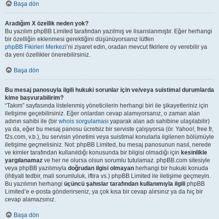
Başa dön
Aradığım X özellik neden yok?
Bu yazılım phpBB Limited tarafından yazılmış ve lisanslanmıştır. Eğer herhangi
bir özelliğin eklenmesi gerektiğini düşünüyorsanız lütfen
phpBB Fikirleri Merkezi
’ni ziyaret edin, oradan mevcut fikirlere oy verebilir ya
da yeni özellikler önerebilirsiniz.
Başa dön
Bu mesaj panosuyla ilgili hukuki sorunlar için ve/veya suistimal durumlarda
kime başvurabilirim?
“Takım” sayfasında listelenmiş yöneticilerin herhangi biri ile şikayetleriniz için
iletişime geçebilirsiniz. Eğer onlardan cevap alamıyorsanız, o zaman alan
adının sahibi ile (bir
whois sorgulaması
yaparak alan adı sahibine ulaşılabilir)
ya da, eğer bu mesaj panosu ücretsiz bir serviste çalışıyorsa (ör. Yahoo!, free.fr,
f2s.com, v.b.), bu servisin yönetimi veya suistimal konularla ilgilenen bölümüyle
iletişime geçmelisiniz. Not: phpBB Limited, bu mesaj panosunun nasıl, nerede
ve kimler tarafından kullanıldığı konusunda bir bilgisi olmadığı için
kesinlikle
yargılanamaz
ve her ne olursa olsun sorumlu tutulamaz. phpBB.com sitesiyle
veya phpBB yazılımıyla
doğrudan ilgisi olmayan
herhangi bir hukuki konuda
(ihtiyati tedbir, mali sorumluluk, iftira vs.) phpBB Limited ile iletişime geçmeyin.
Bu yazılımın herhangi
üçüncü şahıslar tarafından kullanımıyla ilgili
phpBB
Limited’e e-posta gönderirseniz, ya çok kısa bir cevap alırsınız ya da hiç bir
cevap alamazsınız.
Başa dön