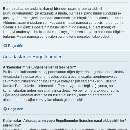
Bu mesaj panosunda herhangi birinden spam e-posta aldım!
Bunu duyduğumuz için üzgünüz. Aslında, bu mesaj panosunun sunduğu e-
posta gönderme işlevi spamdan korunmak için birçok önlemi almış durumda.
Aldığınız spam e-postanın bir kopyasını mesaj panosu yöneticisine gönderin.
Özellikle aldığınız e-posta’nın başlık kısmını (to (kime), subject (konu) vs.)
iletmeyi unutmayın, bu kısımda e-postayı gönderen kullanıcı hakkında bilgiler
bulunur. Mesaj panosu yöneticileri bu bilgilerle meseleyi takip edebilir.
Başa dön
Arkadaşlar ve Engellenenler
Arkadaşlarım ve Engellenenler listesi nedir?
Bu listeleri kullanarak mesaj panosunun diğer üyelerini organize edebilirsiniz.
Arkadaşlar listenize eklenen üyeler, onlara özel mesajlar göndermeye ve
çevrimiçi durumlarını görüntülemeye kolay erişim sağlamak için Kullanıcı
Kontrol Panelinizde listelenecektir. Tema uygun desteği sağlıyorsa, bu
kullanıcılardan gelen mesajlar ayrıca detaylı ve belirgin olarak görünebilir.
Eğer engellenenler listenize bir kullanıcı eklediyseniz onlar tarafından
oluşturulan mesajlar varsayılan olarak gizlenecektir.
Başa dön
Kullanıcıları Arkadaşlarım veya Engellenenler listesine nasıl ekleyebilirim /
silebilirim?