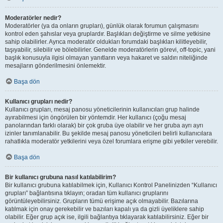
Moderatörler nedir?
Moderatörler (ya da onların grupları), günlük olarak forumun çalışmasını
kontrol eden şahıslar veya gruplardır. Başlıkları değiştirme ve silme yetkisine
sahip olabilirler. Ayrıca moderatör oldukları forumdaki başlıkları kilitleyebilir,
taşıyabilir, silebilir ve bölebilirler. Genelde moderatörlerin görevi, off-topic, yani
başlık konusuyla ilgisi olmayan yanıtların veya hakaret ve saldırı niteliğinde
mesajların gönderilmesini önlemektir.
Başa dön
Kullanıcı grupları nedir?
Kullanıcı grupları, mesaj panosu yöneticilerinin kullanıcıları grup halinde
ayırabilmesi için öngörülen bir yöntemdir. Her kullanıcı (çoğu mesaj
panolarından farklı olarak) bir çok gruba üye olabilir ve her gruba ayrı ayrı
izinler tanımlanabilir. Bu şekilde mesaj panosu yöneticileri belirli kullanıcılara
rahatlıkla moderatör yetkilerini veya özel forumlara erişme gibi yetkiler verebilir.
Başa dön
Bir kullanıcı grubuna nasıl katılabilirim?
Bir kullanıcı grubuna katılabilmek için, Kullanıcı Kontrol Panelinizden “Kullanıcı
grupları” bağlantısına tıklayın; oradan tüm kullanıcı gruplarını
görüntüleyebilirsiniz. Grupların tümü erişime açık olmayabilir. Bazılarına
katılmak için onay gerekebilir ve bazıları kapalı ya da gizli üyeliklere sahip
olabilir. Eğer grup açık ise, ilgili bağlantıya tıklayarak katılabilirsiniz. Eğer bir