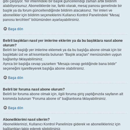
gibi çalışıyor. Yer imlerindeki bir başlık güncellendiği zaman artık bildirim
alabiliyorsunuz. Aboneliklerde ise, farklı olarak, mesaj panosu genelinde bir
başlık ya da forum güncellendiğinde bildirim alacaksınız. Yer imleri ve
abonelikler için bildirim seçeneklerini Kullanıcı Kontrol Panelindeki “Mesaj
panosu tercihleri” bölümünden ayarlayabilirsiniz.
Başa dön
Belirli başlıkları nasıl yer imlerine eklerim ya da bu başlıklara nasıl abone
olurum?
Belirli bir başlığı yer imlerine eklemek ya da bu başlığa abone olmak için bir
başlıktaki üst ve alt kısımlarda bulunan “Başlık araçları” menüsünden uygun
bağlantıyı tıklayabilirsiniz.
Ayrıca bir başlığa cevap yazarken “Mesaja cevap geldiğinde bana bildir”
seçeneğini işaretleyerek başlığa abone olabilirsiniz.
Başa dön
Belirli bir foruma nasıl abone olurum?
Belirli bir foruma abone olmak için, ilgili foruma giriş yaptığınızda sayfanın alt
kısmında bulunan “Foruma abone ol” bağlantısına tıklayabilirsiniz.
Başa dön
Aboneliklerimi nasıl silerim?
Aboneliklerinizi, Kullanıcı Kontrol Panelinize giderek ve abonelikleriniz için
bağlantıları takip ederek silebilirsiniz.