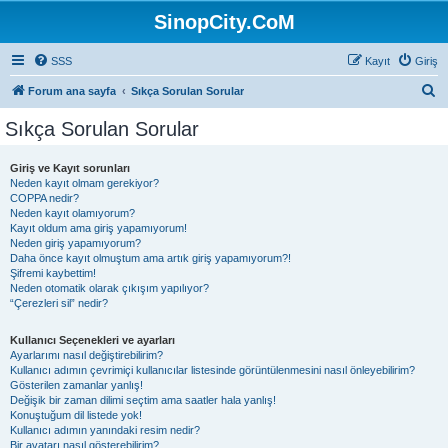
SinopCity.CoM
SSS
Kayıt
Giriş
A
Forum ana sayfa
Sıkça Sorulan Sorular
r
Sıkça Sorulan Sorular
a
Giriş ve Kayıt sorunları
Neden kayıt olmam gerekiyor?
COPPA nedir?
Neden kayıt olamıyorum?
Kayıt oldum ama giriş yapamıyorum!
Neden giriş yapamıyorum?
Daha önce kayıt olmuştum ama artık giriş yapamıyorum?!
Şifremi kaybettim!
Neden otomatik olarak çıkışım yapılıyor?
“Çerezleri sil” nedir?
Kullanıcı Seçenekleri ve ayarları
Ayarlarımı nasıl değiştirebilirim?
Kullanıcı adımın çevrimiçi kullanıcılar listesinde görüntülenmesini nasıl önleyebilirim?
Gösterilen zamanlar yanlış!
Değişik bir zaman dilimi seçtim ama saatler hala yanlış!
Konuştuğum dil listede yok!
Kullanıcı adımın yanındaki resim nedir?
Bir avatarı nasıl gösterebilirim?