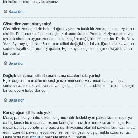
bir kullanıcı olarak sayılacaksınız.
Başa dön
Gösterilen zamanlar yanlış!
Gösterilen zaman, sizin bulunduğunuz yerden farklı bir zaman dilimindeyse bu
olabilir. Bu durumu düzeltmek için, Kullanıcı Kontrol Panelinizi ziyaret edin ve
ayrıntılı alandan uygun zaman diliminize göre değiştirin, ör. Londra, Paris, New
York, Sydney, gibi. Not: Bu zaman dilimi değişikliklerini ve diğer bir çok ayarları
sadece kayıtlı kullanıcılar yapabilir. Eğer kayıtlı değilseniz, şimdi kaydolmanın
tam zamanı.
Başa dön
Değişik bir zaman dilimi seçtim ama saatler hala yanlış!
Eğer doğru zaman dilimini seçtiğinize eminseniz ve zaman hala yanlışsa,
sunucu saatinde kayıtlı zaman yanlış olabilir. Lütfen problemin düzeltilmesi için
bir yöneticiyi haberdar edin.
Başa dön
Konuştuğum dil listede yok!
Mesaj panosu yöneticisi konuştuğunuz dili destekleyen paketi kurmamıştır, ya
da hiç kimse bu mesaj panosunu konuştuğunuz dile henüz çevirmemiştir. Bir
mesaj panosu yöneticisine başvurup, ihtiyacınız olan dil paketini kurmasını rica
edin. Eğer dil paketi mevcut değilse, yeni bir çeviri oluşturmakta özgürsünüz.
Daha fazla bilgi
phpBB
® websitesinde bulunabilir.