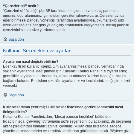
“Çerezleri sil” nedir?
“Çerezleri sil” özelliği, phpBB tarafından oluşturulan ve mesaj panosuna
girişiniz, doğrulanmanız için tutulan çerezleri silmeye yarar. Çerezler ayrıca,
eğer bir mesaj panosu yöneticisi tarafından ayarlandıysa, okuma takibi gibi
özellikler sağlar. Eğer giriş ya da çıkış problemleri yaşıyorsanız, mesaj panosu
çerezlerini silmek size yardımcı olabilir.
Başa dön
Kullanıcı Seçenekleri ve ayarları
Ayarlarımı nasıl değiştirebilirim?
Eğer kayıtlı bir kullanıcı iseniz, tüm ayarlarınız mesaj panosu veritabanında
saklanır. Ayarlarınızı değiştirmek için Kullanıcı Kontrol Panelinizi ziyaret edin;
genellikle sayfaların üst kısmında, kullanıcı adınızın üzerine tıkladığınızda bir
bağlantı bulunur. Bu sistem size tüm ayarlarınızı ve tercihlerinizi değiştirme izni
verecektir.
Başa dön
Kullanıcı adımın çevrimiçi kullanıcılar listesinde görüntülenmesini nasıl
önleyebilirim?
Kullanıcı Kontrol Panelinizden, “Mesaj panosu tercihleri” bölümüne
tıkladığınızda,
Çevrimiçi durumumu gizle
seçeneğini bulacaksınız. Bu seçeneği
aktifleştirdiğinizde kullanıcı adınız, çevrimiçi kullanıcılar listesinde sadece
yöneticiler, moderatörler ve kendiniz tarafından görüntülenecektir. Böylece gizli