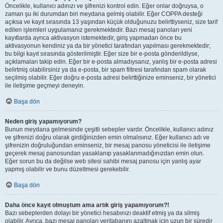
Öncelikle, kullanıcı adınızı ve şifrenizi kontrol edin. Eğer onlar doğruysa, o
zaman şu iki durumdan biri meydana gelmiş olabilir. Eğer COPPA desteği
açıksa ve kayıt sırasında 13 yaşından küçük olduğunuzu belirttiyseniz, size tarif
edilen işlemleri uygulamanız gerekmektedir. Bazı mesaj panoları yeni
kayıtlarda ayrıca aktivasyon istemektedir, giriş yapmadan önce bu
aktivasyonun kendiniz ya da bir yönetici tarafından yapılması gerekmektedir;
bu bilgi kayıt sırasında gösterilmiştir. Eğer size bir e-posta gönderildiyse,
açıklamaları takip edin. Eğer bir e-posta almadıysanız, yanlış bir e-posta adresi
belirtmiş olabilirsiniz ya da e-posta, bir spam filtresi tarafından spam olarak
seçilmiş olabilir. Eğer doğru e-posta adresi belirttiğinize eminseniz, bir yönetici
ile iletişime geçmeyi deneyin.
Başa dön
Neden giriş yapamıyorum?
Bunun meydana gelmesinde çeşitli sebepler vardır. Öncelikle, kullanıcı adınız
ve şifrenizi doğru olarak girdiğinizden emin olmalısınız. Eğer kullanıcı adı ve
şifrenizin doğruluğundan eminseniz, bir mesaj panosu yöneticisi ile iletişime
geçerek mesaj panosundan yasaklanıp yasaklanmadığınızdan emin olun.
Eğer sorun bu da değilse web sitesi sahibi mesaj panosu için yanlış ayar
yapmış olabilir ve bunu düzeltmesi gerekebilir.
Başa dön
Daha önce kayıt olmuştum ama artık giriş yapamıyorum?!
Bazı sebeplerden dolayı bir yönetici hesabınızı deaktif etmiş ya da silmiş
olabilir. Ayrıca, bazı mesaj panoları veritabanını azaltmak için uzun bir süredir