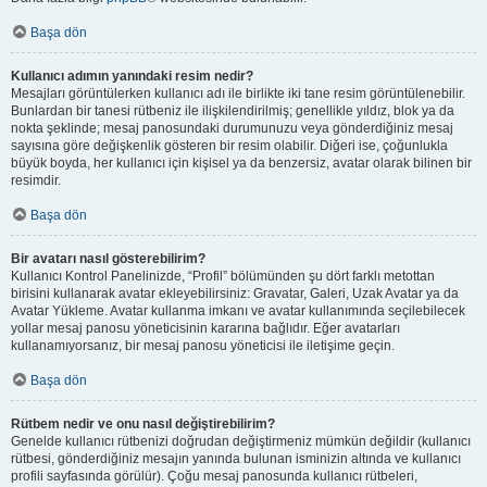
Başa dön
Kullanıcı adımın yanındaki resim nedir?
Mesajları görüntülerken kullanıcı adı ile birlikte iki tane resim görüntülenebilir.
Bunlardan bir tanesi rütbeniz ile ilişkilendirilmiş; genellikle yıldız, blok ya da
nokta şeklinde; mesaj panosundaki durumunuzu veya gönderdiğiniz mesaj
sayısına göre değişkenlik gösteren bir resim olabilir. Diğeri ise, çoğunlukla
büyük boyda, her kullanıcı için kişisel ya da benzersiz, avatar olarak bilinen bir
resimdir.
Başa dön
Bir avatarı nasıl gösterebilirim?
Kullanıcı Kontrol Panelinizde, “Profil” bölümünden şu dört farklı metottan
birisini kullanarak avatar ekleyebilirsiniz: Gravatar, Galeri, Uzak Avatar ya da
Avatar Yükleme. Avatar kullanma imkanı ve avatar kullanımında seçilebilecek
yollar mesaj panosu yöneticisinin kararına bağlıdır. Eğer avatarları
kullanamıyorsanız, bir mesaj panosu yöneticisi ile iletişime geçin.
Başa dön
Rütbem nedir ve onu nasıl değiştirebilirim?
Genelde kullanıcı rütbenizi doğrudan değiştirmeniz mümkün değildir (kullanıcı
rütbesi, gönderdiğiniz mesajın yanında bulunan isminizin altında ve kullanıcı
profili sayfasında görülür). Çoğu mesaj panosunda kullanıcı rütbeleri,