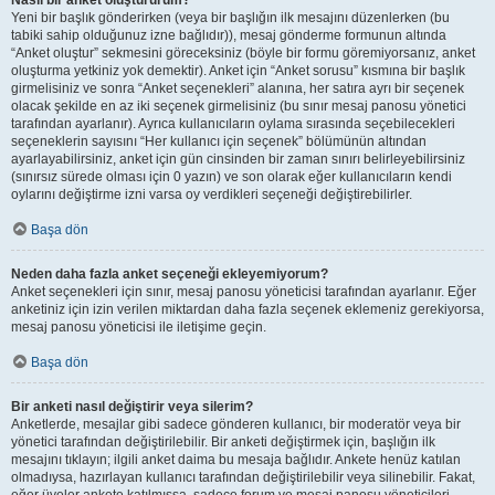
Nasıl bir anket oluştururum?
Yeni bir başlık gönderirken (veya bir başlığın ilk mesajını düzenlerken (bu
tabiki sahip olduğunuz izne bağlıdır)), mesaj gönderme formunun altında
“Anket oluştur” sekmesini göreceksiniz (böyle bir formu göremiyorsanız, anket
oluşturma yetkiniz yok demektir). Anket için “Anket sorusu” kısmına bir başlık
girmelisiniz ve sonra “Anket seçenekleri” alanına, her satıra ayrı bir seçenek
olacak şekilde en az iki seçenek girmelisiniz (bu sınır mesaj panosu yönetici
tarafından ayarlanır). Ayrıca kullanıcıların oylama sırasında seçebilecekleri
seçeneklerin sayısını “Her kullanıcı için seçenek” bölümünün altından
ayarlayabilirsiniz, anket için gün cinsinden bir zaman sınırı belirleyebilirsiniz
(sınırsız sürede olması için 0 yazın) ve son olarak eğer kullanıcıların kendi
oylarını değiştirme izni varsa oy verdikleri seçeneği değiştirebilirler.
Başa dön
Neden daha fazla anket seçeneği ekleyemiyorum?
Anket seçenekleri için sınır, mesaj panosu yöneticisi tarafından ayarlanır. Eğer
anketiniz için izin verilen miktardan daha fazla seçenek eklemeniz gerekiyorsa,
mesaj panosu yöneticisi ile iletişime geçin.
Başa dön
Bir anketi nasıl değiştirir veya silerim?
Anketlerde, mesajlar gibi sadece gönderen kullanıcı, bir moderatör veya bir
yönetici tarafından değiştirilebilir. Bir anketi değiştirmek için, başlığın ilk
mesajını tıklayın; ilgili anket daima bu mesaja bağlıdır. Ankete henüz katılan
olmadıysa, hazırlayan kullanıcı tarafından değiştirilebilir veya silinebilir. Fakat,