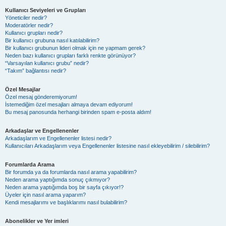
Kullanıcı Seviyeleri ve Grupları
Yöneticiler nedir?
Moderatörler nedir?
Kullanıcı grupları nedir?
Bir kullanıcı grubuna nasıl katılabilirim?
Bir kullanıcı grubunun lideri olmak için ne yapmam gerek?
Neden bazı kullanıcı grupları farklı renkte görünüyor?
“Varsayılan kullanıcı grubu” nedir?
“Takım” bağlantısı nedir?
Özel Mesajlar
Özel mesaj gönderemiyorum!
İstemediğim özel mesajları almaya devam ediyorum!
Bu mesaj panosunda herhangi birinden spam e-posta aldım!
Arkadaşlar ve Engellenenler
Arkadaşlarım ve Engellenenler listesi nedir?
Kullanıcıları Arkadaşlarım veya Engellenenler listesine nasıl ekleyebilirim / silebilirim?
Forumlarda Arama
Bir forumda ya da forumlarda nasıl arama yapabilirim?
Neden arama yaptığımda sonuç çıkmıyor?
Neden arama yaptığımda boş bir sayfa çıkıyor!?
Üyeler için nasıl arama yaparım?
Kendi mesajlarımı ve başlıklarımı nasıl bulabilirim?
Abonelikler ve Yer imleri