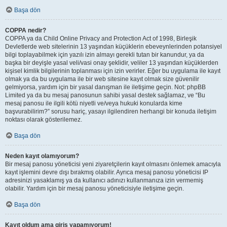
Başa dön
COPPA nedir?
COPPA ya da Child Online Privacy and Protection Act of 1998, Birleşik
Devletlerde web sitelerinin 13 yaşından küçüklerin ebeveynlerinden potansiyel
bilgi toplayabilmek için yazılı izin almayı gerekli tutan bir kanundur, ya da
başka bir deyişle yasal veli/vasi onay şeklidir, veliler 13 yaşından küçüklerden
kişisel kimlik bilgilerinin toplanması için izin verirler. Eğer bu uygulama ile kayıt
olmak ya da bu uygulama ile bir web sitesine kayıt olmak size güvenilir
gelmiyorsa, yardım için bir yasal danışman ile iletişime geçin. Not: phpBB
Limited ya da bu mesaj panosunun sahibi yasal destek sağlamaz, ve “Bu
mesaj panosu ile ilgili kötü niyetli ve/veya hukuki konularda kime
başvurabilirim?” sorusu hariç, yasayı ilgilendiren herhangi bir konuda iletişim
noktası olarak gösterilemez.
Başa dön
Neden kayıt olamıyorum?
Bir mesaj panosu yöneticisi yeni ziyaretçilerin kayıt olmasını önlemek amacıyla
kayıt işlemini devre dışı bırakmış olabilir. Ayrıca mesaj panosu yöneticisi IP
adresinizi yasaklamış ya da kullanıcı adınızı kullanmanıza izin vermemiş
olabilir. Yardım için bir mesaj panosu yöneticisiyle iletişime geçin.
Başa dön
Kayıt oldum ama giriş yapamıyorum!