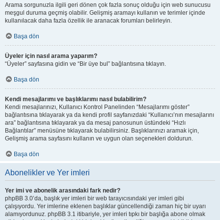
Arama sorgunuzla ilgili geri dönen çok fazla sonuç olduğu için web sunucusu
meşgul duruma geçmiş olabilir. Gelişmiş aramayı kullanın ve terimler içinde
kullanılacak daha fazla özellik ile aranacak forumları belirleyin.
Başa dön
Üyeler için nasıl arama yaparım?
“Üyeler” sayfasına gidin ve “Bir üye bul” bağlantısına tıklayın.
Başa dön
Kendi mesajlarımı ve başlıklarımı nasıl bulabilirim?
Kendi mesajlarınızı, Kullanıcı Kontrol Panelinden “Mesajlarımı göster”
bağlantısına tıklayarak ya da kendi profil sayfanızdaki “Kullanıcı’nın mesajlarını
ara” bağlantısına tıklayarak ya da mesaj panosunun üstündeki “Hızlı
Bağlantılar” menüsüne tıklayarak bulabilirsiniz. Başlıklarınızı aramak için,
Gelişmiş arama sayfasını kullanın ve uygun olan seçenekleri doldurun.
Başa dön
Abonelikler ve Yer imleri
Yer imi ve abonelik arasındaki fark nedir?
phpBB 3.0’da, başlık yer imleri bir web tarayıcısındaki yer imleri gibi
çalışıyordu. Yer imlerine eklenen başlıklar güncellendiği zaman hiç bir uyarı
alamıyordunuz. phpBB 3.1 itibariyle, yer imleri tıpkı bir başlığa abone olmak