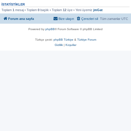
İSTATISTIKLER
Toplam
1
mesaj • Toplam
0
başlık • Toplam
12
üye • Yeni üyemiz
jmGat
Forum ana sayfa
Bize ulaşın
Çerezleri sil
Tüm zamanlar
UTC
Powered by
phpBB
® Forum Software © phpBB Limited
Türkçe çeviri:
phpBB Türkiye
&
Türkiye Forum
Gizlilik
|
Koşullar