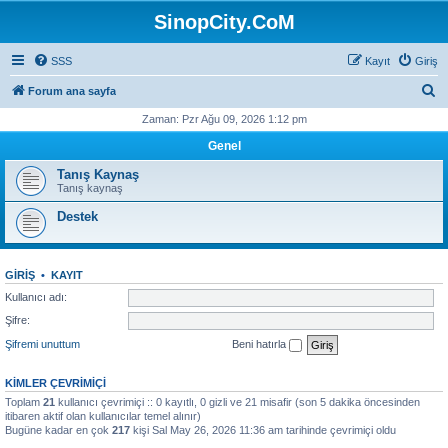
SinopCity.CoM
SSS
Kayıt
Giriş
A
Forum ana sayfa
r
Zaman: Pzr Ağu 09, 2026 1:12 pm
a
Genel
Tanış Kaynaş
Tanış kaynaş
Destek
GIRIŞ
•
KAYIT
Kullanıcı adı:
Şifre:
Şifremi unuttum
Beni hatırla
KIMLER ÇEVRIMIÇI
Toplam
21
kullanıcı çevrimiçi :: 0 kayıtlı, 0 gizli ve 21 misafir (son 5 dakika öncesinden
itibaren aktif olan kullanıcılar temel alınır)
Bugüne kadar en çok
217
kişi Sal May 26, 2026 11:36 am tarihinde çevrimiçi oldu