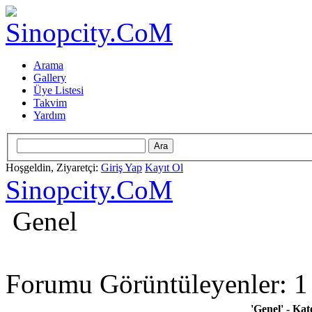
Arama
Gallery
Üye Listesi
Takvim
Yardım
Hoşgeldin, Ziyaretçi:
Giriş Yap
Kayıt Ol
Sinopcity.CoM
Genel
Forumu Görüntüleyenler: 1 
'Genel' - Ka