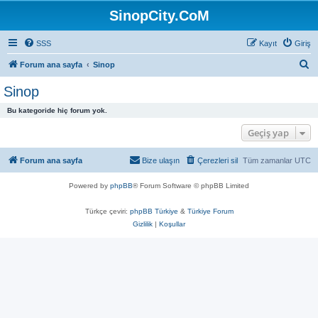
SinopCity.CoM
SSS
Kayıt
Giriş
A
Forum ana sayfa
Sinop
r
Sinop
a
Bu kategoride hiç forum yok.
Geçiş yap
Forum ana sayfa
Bize ulaşın
Çerezleri sil
Tüm zamanlar
UTC
Powered by
phpBB
® Forum Software © phpBB Limited
Türkçe çeviri:
phpBB Türkiye
&
Türkiye Forum
Gizlilik
|
Koşullar