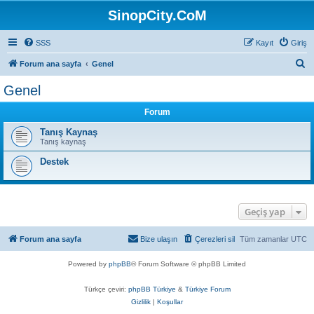
SinopCity.CoM
SSS
Kayıt
Giriş
A
Forum ana sayfa
Genel
r
Genel
a
Forum
Tanış Kaynaş
Tanış kaynaş
Destek
Geçiş yap
Forum ana sayfa
Bize ulaşın
Çerezleri sil
Tüm zamanlar
UTC
Powered by
phpBB
® Forum Software © phpBB Limited
Türkçe çeviri:
phpBB Türkiye
&
Türkiye Forum
Gizlilik
|
Koşullar