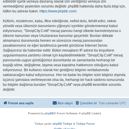
edilebilir içerik ve/veya davranış olarak izin verdiğimiz ve/veya izin
vermediğimiz şeylerden sorumlu değildir. phpBB hakkında daha fazla bilgi için,
lütfen bu adrese bakın:
https://www.phpbb.com/
.
Küfürlü, müstehcen, kaba, iftira niteliğinde, nefret dolu, tehdit edici, sekse
yönelik veya ülkenizin kanunlarını çiğneyici içerikler göndermemeyi kabul
ediyorsunuz, "SinopCity.CoM" mesaj panosu hangi ülkede barındırılıyorsa o
ülkenin kanunları veya Uluslararası kanunlar geçerlidir. Bunları dikkate
almamanız durumunda hemen ve süresizce mesaj panosundan
yasaklanırsınız ve eğer tarafımızca gerekli görülürse İnternet Servis
Sağlayıcınız da haberdar edilir. Bütün mesajların IP adresi bu koşulların
uygulanmasına yardımcı olmak için kaydedilmektedir. "SinopCity.CoM" mesaj
panosunda uygun gördüğümüz durumlarda ve zamanlarda herhangi bir
başlığı silme, değiştirme, taşıma veya kapatma hakkımızın olduğunu kabul
ediyorsunuz. Bir kullanıcı olarak her girdiğiniz bilginin veritabanında
saklanacağını kabul ediyorsunuz. Her ne kadar bu bilgiler sizin bilginiz dışında
üçüncü şahıslara verilmeyecek olsa da, herhangi bir hack saldırısı sonucunda
bu bilgiler dağılırsa bundan "SinopCity.CoM" veya phpBB kesinlikle sorumlu
değildir.
Forum ana sayfa
Bize ulaşın
Çerezleri sil
Tüm zamanlar
UTC
Powered by
phpBB
® Forum Software © phpBB Limited
Türkçe çeviri:
phpBB Türkiye
&
Türkiye Forum
Gizlilik
|
Koşullar