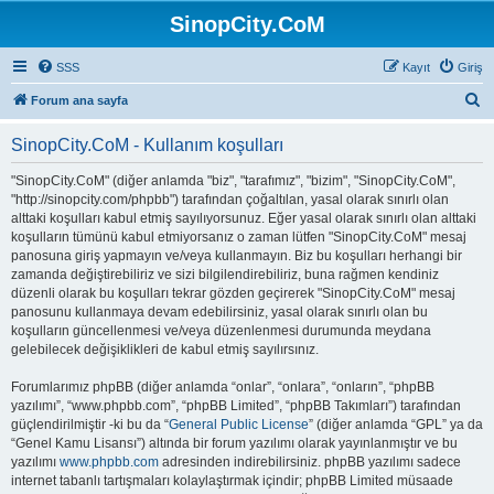
SinopCity.CoM
SSS
Kayıt
Giriş
A
Forum ana sayfa
r
SinopCity.CoM - Kullanım koşulları
a
"SinopCity.CoM" (diğer anlamda "biz", "tarafımız", "bizim", "SinopCity.CoM",
"http://sinopcity.com/phpbb") tarafından çoğaltılan, yasal olarak sınırlı olan
alttaki koşulları kabul etmiş sayılıyorsunuz. Eğer yasal olarak sınırlı olan alttaki
koşulların tümünü kabul etmiyorsanız o zaman lütfen "SinopCity.CoM" mesaj
panosuna giriş yapmayın ve/veya kullanmayın. Biz bu koşulları herhangi bir
zamanda değiştirebiliriz ve sizi bilgilendirebiliriz, buna rağmen kendiniz
düzenli olarak bu koşulları tekrar gözden geçirerek "SinopCity.CoM" mesaj
panosunu kullanmaya devam edebilirsiniz, yasal olarak sınırlı olan bu
koşulların güncellenmesi ve/veya düzenlenmesi durumunda meydana
gelebilecek değişiklikleri de kabul etmiş sayılırsınız.
Forumlarımız phpBB (diğer anlamda “onlar”, “onlara”, “onların”, “phpBB
yazılımı”, “www.phpbb.com”, “phpBB Limited”, “phpBB Takımları”) tarafından
güçlendirilmiştir -ki bu da “
General Public License
” (diğer anlamda “GPL” ya da
“Genel Kamu Lisansı”) altında bir forum yazılımı olarak yayınlanmıştır ve bu
yazılımı
www.phpbb.com
adresinden indirebilirsiniz. phpBB yazılımı sadece
internet tabanlı tartışmaları kolaylaştırmak içindir; phpBB Limited müsaade