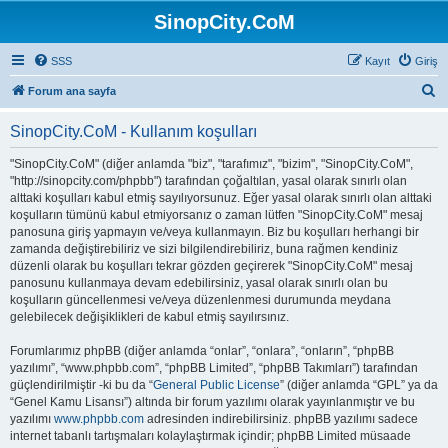
SinopCity.CoM
SSS
Kayıt
Giriş
A
Forum ana sayfa
r
SinopCity.CoM - Kullanım koşulları
a
"SinopCity.CoM" (diğer anlamda "biz", "tarafımız", "bizim", "SinopCity.CoM",
"http://sinopcity.com/phpbb") tarafından çoğaltılan, yasal olarak sınırlı olan
alttaki koşulları kabul etmiş sayılıyorsunuz. Eğer yasal olarak sınırlı olan alttaki
koşulların tümünü kabul etmiyorsanız o zaman lütfen "SinopCity.CoM" mesaj
panosuna giriş yapmayın ve/veya kullanmayın. Biz bu koşulları herhangi bir
zamanda değiştirebiliriz ve sizi bilgilendirebiliriz, buna rağmen kendiniz
düzenli olarak bu koşulları tekrar gözden geçirerek "SinopCity.CoM" mesaj
panosunu kullanmaya devam edebilirsiniz, yasal olarak sınırlı olan bu
koşulların güncellenmesi ve/veya düzenlenmesi durumunda meydana
gelebilecek değişiklikleri de kabul etmiş sayılırsınız.
Forumlarımız phpBB (diğer anlamda “onlar”, “onlara”, “onların”, “phpBB
yazılımı”, “www.phpbb.com”, “phpBB Limited”, “phpBB Takımları”) tarafından
güçlendirilmiştir -ki bu da “
General Public License
” (diğer anlamda “GPL” ya da
“Genel Kamu Lisansı”) altında bir forum yazılımı olarak yayınlanmıştır ve bu
yazılımı
www.phpbb.com
adresinden indirebilirsiniz. phpBB yazılımı sadece
internet tabanlı tartışmaları kolaylaştırmak içindir; phpBB Limited müsaade