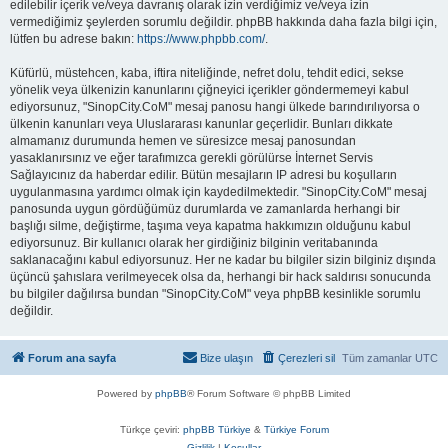
edilebilir içerik ve/veya davranış olarak izin verdiğimiz ve/veya izin
vermediğimiz şeylerden sorumlu değildir. phpBB hakkında daha fazla bilgi için,
lütfen bu adrese bakın:
https://www.phpbb.com/
.
Küfürlü, müstehcen, kaba, iftira niteliğinde, nefret dolu, tehdit edici, sekse
yönelik veya ülkenizin kanunlarını çiğneyici içerikler göndermemeyi kabul
ediyorsunuz, "SinopCity.CoM" mesaj panosu hangi ülkede barındırılıyorsa o
ülkenin kanunları veya Uluslararası kanunlar geçerlidir. Bunları dikkate
almamanız durumunda hemen ve süresizce mesaj panosundan
yasaklanırsınız ve eğer tarafımızca gerekli görülürse İnternet Servis
Sağlayıcınız da haberdar edilir. Bütün mesajların IP adresi bu koşulların
uygulanmasına yardımcı olmak için kaydedilmektedir. "SinopCity.CoM" mesaj
panosunda uygun gördüğümüz durumlarda ve zamanlarda herhangi bir
başlığı silme, değiştirme, taşıma veya kapatma hakkımızın olduğunu kabul
ediyorsunuz. Bir kullanıcı olarak her girdiğiniz bilginin veritabanında
saklanacağını kabul ediyorsunuz. Her ne kadar bu bilgiler sizin bilginiz dışında
üçüncü şahıslara verilmeyecek olsa da, herhangi bir hack saldırısı sonucunda
bu bilgiler dağılırsa bundan "SinopCity.CoM" veya phpBB kesinlikle sorumlu
değildir.
Forum ana sayfa
Bize ulaşın
Çerezleri sil
Tüm zamanlar
UTC
Powered by
phpBB
® Forum Software © phpBB Limited
Türkçe çeviri:
phpBB Türkiye
&
Türkiye Forum
Gizlilik
|
Koşullar