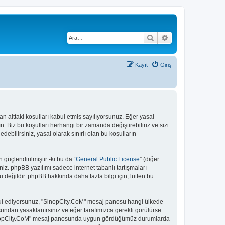
Ara
Gelişmiş arama
Kayıt
Giriş
lan alttaki koşulları kabul etmiş sayılıyorsunuz. Eğer yasal
 Biz bu koşulları herhangi bir zamanda değiştirebiliriz ve sizi
bilirsiniz, yasal olarak sınırlı olan bu koşulların
güçlendirilmiştir -ki bu da “
General Public License
” (diğer
niz. phpBB yazılımı sadece internet tabanlı tartışmaları
 değildir. phpBB hakkında daha fazla bilgi için, lütfen bu
 kabul ediyorsunuz, "SinopCity.CoM" mesaj panosu hangi ülkede
undan yasaklanırsınız ve eğer tarafımızca gerekli görülürse
. "SinopCity.CoM" mesaj panosunda uygun gördüğümüz durumlarda