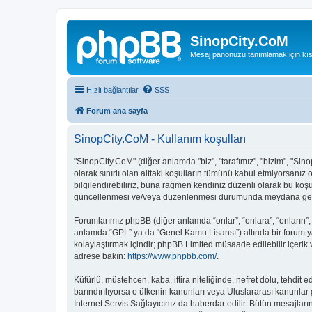
SinopCity.CoM
Mesaj panonuzu tanımlamak için kıs
Hızlı bağlantılar
SSS
Forum ana sayfa
SinopCity.CoM - Kullanım koşulları
"SinopCity.CoM" (diğer anlamda "biz", "tarafımız", "bizim", "Sinop
olarak sınırlı olan alttaki koşulların tümünü kabul etmiyorsanı
bilgilendirebiliriz, buna rağmen kendiniz düzenli olarak bu koş
güncellenmesi ve/veya düzenlenmesi durumunda meydana gelebil
Forumlarımız phpBB (diğer anlamda “onlar”, “onlara”, “onların”,
anlamda “GPL” ya da “Genel Kamu Lisansı”) altında bir forum ya
kolaylaştırmak içindir; phpBB Limited müsaade edilebilir içerik
adrese bakın:
https://www.phpbb.com/
.
Küfürlü, müstehcen, kaba, iftira niteliğinde, nefret dolu, tehd
barındırılıyorsa o ülkenin kanunları veya Uluslararası kanunl
İnternet Servis Sağlayıcınız da haberdar edilir. Bütün mesaj