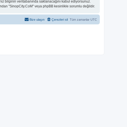
niz bilginin veritabanında saklanacağını kabul ediyorsunuz.
 bundan "SinopCity.CoM" veya phpBB kesinlikle sorumlu değildir.
Bize ulaşın
Çerezleri sil
Tüm zamanlar
UTC