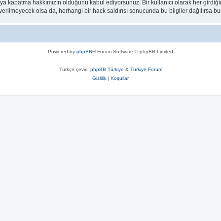
eya kapatma hakkımızın olduğunu kabul ediyorsunuz. Bir kullanıcı olarak her girdiği
a verilmeyecek olsa da, herhangi bir hack saldırısı sonucunda bu bilgiler dağılırsa
Powered by
phpBB
® Forum Software © phpBB Limited
Türkçe çeviri:
phpBB Türkiye
&
Türkiye Forum
Gizlilik
|
Koşullar