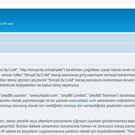
a bir yazı
City.CoM", "http://sinopcity.com/phpbb") tarafından çoğaltılan, yasal olarak sınırlı o
z o zaman lütfen "SinopCity.CoM" mesaj panosuna giriş yapmayın ve/veya kullanmayın.
ulları tekrar gözden geçirerek "SinopCity.CoM" mesaj panosunu kullanmaya devam ede
ecek değişiklikleri de kabul etmiş sayılırsınız.
 “phpBB yazılımı”, “www.phpbb.com”, “phpBB Limited”, “phpBB Takımları”) tarafından 
zılımı olarak yayınlanmıştır ve bu yazılımı
www.phpbb.com
adresinden indirebilirsi
 ve/veya davranış olarak izin verdiğimiz ve/veya izin vermediğimiz şeylerden sorumlu
it edici, sekse yönelik veya ülkenizin kanunlarını çiğneyici içerikler göndermemeyi
ar geçerlidir. Bunları dikkate almamanız durumunda hemen ve süresizce mesaj panos
ların IP adresi bu koşulların uygulanmasına yardımcı olmak için kaydedilmektedir