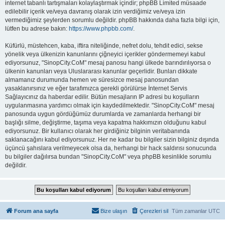
internet tabanlı tartışmaları kolaylaştırmak içindir; phpBB Limited müsaade
edilebilir içerik ve/veya davranış olarak izin verdiğimiz ve/veya izin
vermediğimiz şeylerden sorumlu değildir. phpBB hakkında daha fazla bilgi için,
lütfen bu adrese bakın:
https://www.phpbb.com/
.
Küfürlü, müstehcen, kaba, iftira niteliğinde, nefret dolu, tehdit edici, sekse
yönelik veya ülkenizin kanunlarını çiğneyici içerikler göndermemeyi kabul
ediyorsunuz, "SinopCity.CoM" mesaj panosu hangi ülkede barındırılıyorsa o
ülkenin kanunları veya Uluslararası kanunlar geçerlidir. Bunları dikkate
almamanız durumunda hemen ve süresizce mesaj panosundan
yasaklanırsınız ve eğer tarafımızca gerekli görülürse İnternet Servis
Sağlayıcınız da haberdar edilir. Bütün mesajların IP adresi bu koşulların
uygulanmasına yardımcı olmak için kaydedilmektedir. "SinopCity.CoM" mesaj
panosunda uygun gördüğümüz durumlarda ve zamanlarda herhangi bir
başlığı silme, değiştirme, taşıma veya kapatma hakkımızın olduğunu kabul
ediyorsunuz. Bir kullanıcı olarak her girdiğiniz bilginin veritabanında
saklanacağını kabul ediyorsunuz. Her ne kadar bu bilgiler sizin bilginiz dışında
üçüncü şahıslara verilmeyecek olsa da, herhangi bir hack saldırısı sonucunda
bu bilgiler dağılırsa bundan "SinopCity.CoM" veya phpBB kesinlikle sorumlu
değildir.
Forum ana sayfa
Bize ulaşın
Çerezleri sil
Tüm zamanlar
UTC