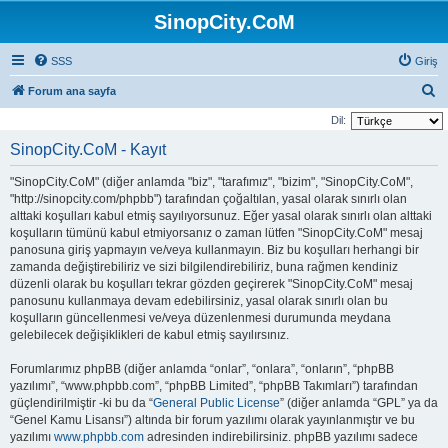
SinopCity.CoM
SSS
Giriş
A
Forum ana sayfa
r
Dil:
a
SinopCity.CoM - Kayıt
"SinopCity.CoM" (diğer anlamda "biz", "tarafımız", "bizim", "SinopCity.CoM",
"http://sinopcity.com/phpbb") tarafından çoğaltılan, yasal olarak sınırlı olan
alttaki koşulları kabul etmiş sayılıyorsunuz. Eğer yasal olarak sınırlı olan alttaki
koşulların tümünü kabul etmiyorsanız o zaman lütfen "SinopCity.CoM" mesaj
panosuna giriş yapmayın ve/veya kullanmayın. Biz bu koşulları herhangi bir
zamanda değiştirebiliriz ve sizi bilgilendirebiliriz, buna rağmen kendiniz
düzenli olarak bu koşulları tekrar gözden geçirerek "SinopCity.CoM" mesaj
panosunu kullanmaya devam edebilirsiniz, yasal olarak sınırlı olan bu
koşulların güncellenmesi ve/veya düzenlenmesi durumunda meydana
gelebilecek değişiklikleri de kabul etmiş sayılırsınız.
Forumlarımız phpBB (diğer anlamda “onlar”, “onlara”, “onların”, “phpBB
yazılımı”, “www.phpbb.com”, “phpBB Limited”, “phpBB Takımları”) tarafından
güçlendirilmiştir -ki bu da “
General Public License
” (diğer anlamda “GPL” ya da
“Genel Kamu Lisansı”) altında bir forum yazılımı olarak yayınlanmıştır ve bu
yazılımı
www.phpbb.com
adresinden indirebilirsiniz. phpBB yazılımı sadece