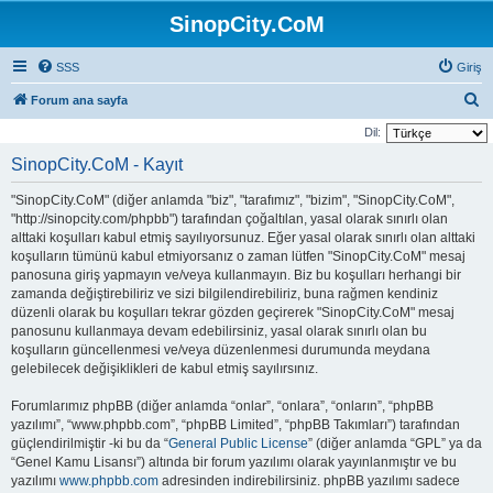
SinopCity.CoM
SSS
Giriş
A
Forum ana sayfa
r
Dil:
a
SinopCity.CoM - Kayıt
"SinopCity.CoM" (diğer anlamda "biz", "tarafımız", "bizim", "SinopCity.CoM",
"http://sinopcity.com/phpbb") tarafından çoğaltılan, yasal olarak sınırlı olan
alttaki koşulları kabul etmiş sayılıyorsunuz. Eğer yasal olarak sınırlı olan alttaki
koşulların tümünü kabul etmiyorsanız o zaman lütfen "SinopCity.CoM" mesaj
panosuna giriş yapmayın ve/veya kullanmayın. Biz bu koşulları herhangi bir
zamanda değiştirebiliriz ve sizi bilgilendirebiliriz, buna rağmen kendiniz
düzenli olarak bu koşulları tekrar gözden geçirerek "SinopCity.CoM" mesaj
panosunu kullanmaya devam edebilirsiniz, yasal olarak sınırlı olan bu
koşulların güncellenmesi ve/veya düzenlenmesi durumunda meydana
gelebilecek değişiklikleri de kabul etmiş sayılırsınız.
Forumlarımız phpBB (diğer anlamda “onlar”, “onlara”, “onların”, “phpBB
yazılımı”, “www.phpbb.com”, “phpBB Limited”, “phpBB Takımları”) tarafından
güçlendirilmiştir -ki bu da “
General Public License
” (diğer anlamda “GPL” ya da
“Genel Kamu Lisansı”) altında bir forum yazılımı olarak yayınlanmıştır ve bu
yazılımı
www.phpbb.com
adresinden indirebilirsiniz. phpBB yazılımı sadece