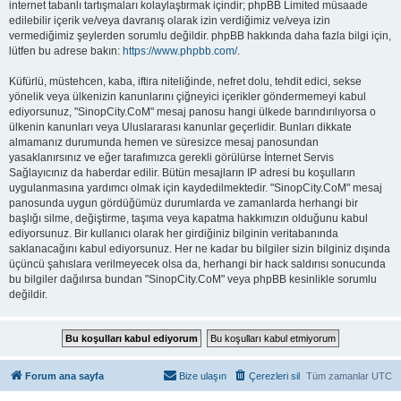
internet tabanlı tartışmaları kolaylaştırmak içindir; phpBB Limited müsaade
edilebilir içerik ve/veya davranış olarak izin verdiğimiz ve/veya izin
vermediğimiz şeylerden sorumlu değildir. phpBB hakkında daha fazla bilgi için,
lütfen bu adrese bakın:
https://www.phpbb.com/
.
Küfürlü, müstehcen, kaba, iftira niteliğinde, nefret dolu, tehdit edici, sekse
yönelik veya ülkenizin kanunlarını çiğneyici içerikler göndermemeyi kabul
ediyorsunuz, "SinopCity.CoM" mesaj panosu hangi ülkede barındırılıyorsa o
ülkenin kanunları veya Uluslararası kanunlar geçerlidir. Bunları dikkate
almamanız durumunda hemen ve süresizce mesaj panosundan
yasaklanırsınız ve eğer tarafımızca gerekli görülürse İnternet Servis
Sağlayıcınız da haberdar edilir. Bütün mesajların IP adresi bu koşulların
uygulanmasına yardımcı olmak için kaydedilmektedir. "SinopCity.CoM" mesaj
panosunda uygun gördüğümüz durumlarda ve zamanlarda herhangi bir
başlığı silme, değiştirme, taşıma veya kapatma hakkımızın olduğunu kabul
ediyorsunuz. Bir kullanıcı olarak her girdiğiniz bilginin veritabanında
saklanacağını kabul ediyorsunuz. Her ne kadar bu bilgiler sizin bilginiz dışında
üçüncü şahıslara verilmeyecek olsa da, herhangi bir hack saldırısı sonucunda
bu bilgiler dağılırsa bundan "SinopCity.CoM" veya phpBB kesinlikle sorumlu
değildir.
Forum ana sayfa
Bize ulaşın
Çerezleri sil
Tüm zamanlar
UTC