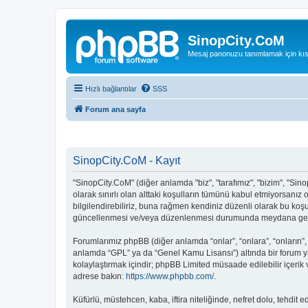
SinopCity.CoM
Mesaj panonuzu tanımlamak için kıs
Hızlı bağlantılar
SSS
Forum ana sayfa
SinopCity.CoM - Kayıt
"SinopCity.CoM" (diğer anlamda "biz", "tarafımız", "bizim", "Sinop
olarak sınırlı olan alttaki koşulların tümünü kabul etmiyorsanı
bilgilendirebiliriz, buna rağmen kendiniz düzenli olarak bu koş
güncellenmesi ve/veya düzenlenmesi durumunda meydana gelebil
Forumlarımız phpBB (diğer anlamda “onlar”, “onlara”, “onların”,
anlamda “GPL” ya da “Genel Kamu Lisansı”) altında bir forum ya
kolaylaştırmak içindir; phpBB Limited müsaade edilebilir içerik
adrese bakın:
https://www.phpbb.com/
.
Küfürlü, müstehcen, kaba, iftira niteliğinde, nefret dolu, tehd