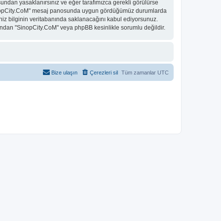
undan yasaklanırsınız ve eğer tarafımızca gerekli görülürse
. "SinopCity.CoM" mesaj panosunda uygun gördüğümüz durumlarda
niz bilginin veritabanında saklanacağını kabul ediyorsunuz.
 bundan "SinopCity.CoM" veya phpBB kesinlikle sorumlu değildir.
Bize ulaşın
Çerezleri sil
Tüm zamanlar
UTC