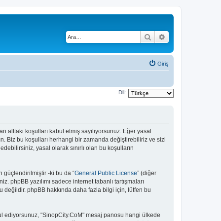
Ara
Gelişmiş arama
Giriş
Dil:
lan alttaki koşulları kabul etmiş sayılıyorsunuz. Eğer yasal
 Biz bu koşulları herhangi bir zamanda değiştirebiliriz ve sizi
bilirsiniz, yasal olarak sınırlı olan bu koşulların
güçlendirilmiştir -ki bu da “
General Public License
” (diğer
niz. phpBB yazılımı sadece internet tabanlı tartışmaları
 değildir. phpBB hakkında daha fazla bilgi için, lütfen bu
 kabul ediyorsunuz, "SinopCity.CoM" mesaj panosu hangi ülkede