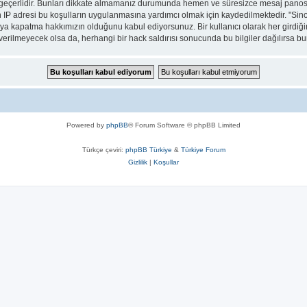
ar geçerlidir. Bunları dikkate almamanız durumunda hemen ve süresizce mesaj panos
ların IP adresi bu koşulların uygulanmasına yardımcı olmak için kaydedilmektedir
eya kapatma hakkımızın olduğunu kabul ediyorsunuz. Bir kullanıcı olarak her girdiği
a verilmeyecek olsa da, herhangi bir hack saldırısı sonucunda bu bilgiler dağılırsa
Powered by
phpBB
® Forum Software © phpBB Limited
Türkçe çeviri:
phpBB Türkiye
&
Türkiye Forum
Gizlilik
|
Koşullar