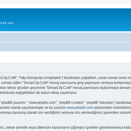
a bir yazı
City.CoM", "http://sinopcity.com/phpbb") tarafından çoğaltılan, yasal olarak sınırlı o
z o zaman lütfen "SinopCity.CoM" mesaj panosuna giriş yapmayın ve/veya kullanmayın.
ulları tekrar gözden geçirerek "SinopCity.CoM" mesaj panosunu kullanmaya devam ede
ecek değişiklikleri de kabul etmiş sayılırsınız.
 “phpBB yazılımı”, “www.phpbb.com”, “phpBB Limited”, “phpBB Takımları”) tarafından 
zılımı olarak yayınlanmıştır ve bu yazılımı
www.phpbb.com
adresinden indirebilirsi
 ve/veya davranış olarak izin verdiğimiz ve/veya izin vermediğimiz şeylerden sorumlu
it edici, sekse yönelik veya ülkenizin kanunlarını çiğneyici içerikler göndermemeyi