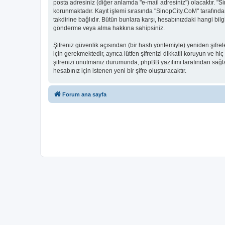
posta adresiniz (diğer anlamda "e-mail adresiniz") olacaktır.
korunmaktadır. Kayıt işlemi sırasında "SinopCity.CoM" tarafında
takdirine bağlıdır. Bütün bunlara karşı, hesabınızdaki hangi bi
gönderme veya alma hakkına sahipsiniz.
Şifreniz güvenlik açısından (bir hash yöntemiyle) yeniden şifrel
için gerekmektedir, ayrıca lütfen şifrenizi dikkatli koruyun ve hiç
şifrenizi unutmanız durumunda, phpBB yazılımı tarafından sağlan
hesabınız için istenen yeni bir şifre oluşturacaktır.
Forum ana sayfa