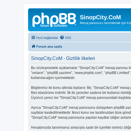
SinopCity.CoM
Mesaj panonuzu tanımlamak için kıs
Hızlı bağlantılar
SSS
Forum ana sayfa
SinopCity.CoM - Gizlilik ilkeleri
Bu sözleşmedeki açıklamalar “SinopCity.CoM” mesaj panosu ile ba
“onların”, “phpBB yazılımı”, “www.phpbb.com”, “phpBB Limited”, “
kullanılacağını içermektedir.
Bilgileriniz iki konu altında toplanır. İlki, "SinopCity.CoM" mes
files klasörüne indirilir. İlk iki çerezler sadece bir kullanıcı ki
Üçüncü çerez ise "SinopCity.CoM" mesaj panosundaki başlıkları d
Ayrıca "SinopCity.CoM" mesaj panosunu dolaşırken phpBB yazılı
sayfalar kastedilmektedir. İkinci konu ise tarafınızdan bize gönder
"SinopCity.CoM" mesaj panosuna yapılan kayıtlar (diğer anlamda 
Hesabınızda tanınmanız amacıyla sade bir içerikte isminiz (diğer 