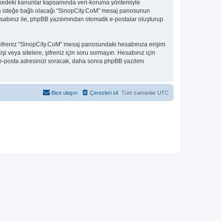
 ülkedeki kanunlar kapsamında veri-koruma yöntemiyle
a da isteğe bağlı olacağı “SinopCity.CoM” mesaj panosunun
esabınız ile, phpBB yazılımından otomatik e-postalar oluşturup
ir. Şifreniz "SinopCity.CoM" mesaj panosundaki hesabınıza erişim
işi veya sitelere, şifreniz için soru sormayın. Hesabınız için
e e-posta adresinizi soracak, daha sonra phpBB yazılımı
Bize ulaşın
Çerezleri sil
Tüm zamanlar
UTC