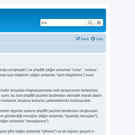
Ara
Gelişmiş arama
Kayıt
Giriş
opcity.com/phpbb”) ve phpBB (diğer anlamda "onlar”, “onlara”,
 bazı bilgilerin (diğer anlamda “sizin bilgileriniz”) nasıl
k metin dosyaları bilgisayarınızda web tarayıcınızın temporary
) içerir, bu size phpBB yazılımı tarafından otomatik olarak atanır.
lanılır, böylece kullanıcı yetenekleriniz hızlanacaktır.
nenler dışında sadece phpBB yazılımı tarafından oluşturulan
ıcının gönderdiği mesajlar (diğer anlamda "ziyaretçi mesajları"),
(diğer anlamda "mesajlarınız").
l şifre (diğer anlamda "şifreniz") ve bir kişisel, geçerli e-