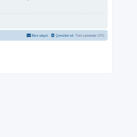
Bize ulaşın
Çerezleri sil
Tüm zamanlar
UTC