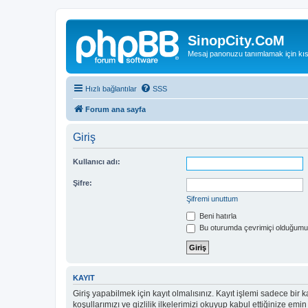
SinopCity.CoM
Mesaj panonuzu tanımlamak için kıs
Hızlı bağlantılar
SSS
Forum ana sayfa
Giriş
Kullanıcı adı:
Şifre:
Şifremi unuttum
Beni hatırla
Bu oturumda çevrimiçi olduğumu 
KAYIT
Giriş yapabilmek için kayıt olmalısınız. Kayıt işlemi sadece bir ka
koşullarımızı ve gizlilik ilkelerimizi okuyup kabul ettiğinize 