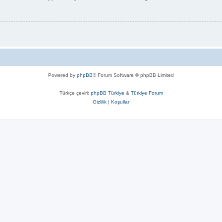
Powered by
phpBB
® Forum Software © phpBB Limited
Türkçe çeviri:
phpBB Türkiye
&
Türkiye Forum
Gizlilik
|
Koşullar