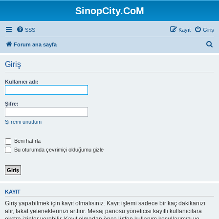
SinopCity.CoM
SSS
Kayıt
Giriş
A
Forum ana sayfa
r
Giriş
a
Kullanıcı adı:
Şifre:
Şifremi unuttum
Beni hatırla
Bu oturumda çevrimiçi olduğumu gizle
KAYIT
Giriş yapabilmek için kayıt olmalısınız. Kayıt işlemi sadece bir kaç dakikanızı
alır, fakat yeteneklerinizi arttırır. Mesaj panosu yöneticisi kayıtlı kullanıcılara
ekstra izinler verebilir. Kayıt olmadan önce lütfen kullanım koşullarımızı ve