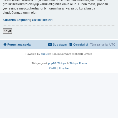
gizlilik ilkelerimizi okuyup kabul ettiğinize emin olun. Lütfen mesaj panosu
çevresinde mevcut herhangi bir forum kuralı varsa bu kuralları da
okuduğunuza emin olun.
Kullanım koşulları
|
Gizlilik ilkeleri
Kayıt
Forum ana sayfa
Bize ulaşın
Çerezleri sil
Tüm zamanlar
UTC
Powered by
phpBB
® Forum Software © phpBB Limited
Türkçe çeviri:
phpBB Türkiye
&
Türkiye Forum
Gizlilik
|
Koşullar