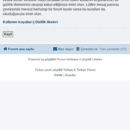
gizlilik ilkelerimizi okuyup kabul ettiğinize emin olun. Lütfen mesaj panosu
çevresinde mevcut herhangi bir forum kuralı varsa bu kuralları da
okuduğunuza emin olun.
Kullanım koşulları
|
Gizlilik ilkeleri
Kayıt
Forum ana sayfa
Bize ulaşın
Çerezleri sil
Tüm zamanlar
UTC
Powered by
phpBB
® Forum Software © phpBB Limited
Türkçe çeviri:
phpBB Türkiye
&
Türkiye Forum
Gizlilik
|
Koşullar