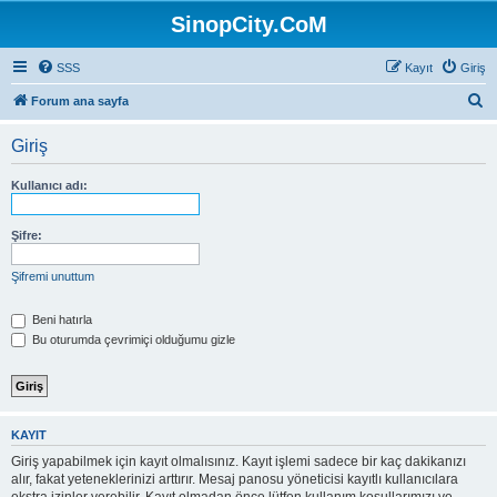
SinopCity.CoM
SSS
Kayıt
Giriş
A
Forum ana sayfa
r
Giriş
a
Kullanıcı adı:
Şifre:
Şifremi unuttum
Beni hatırla
Bu oturumda çevrimiçi olduğumu gizle
KAYIT
Giriş yapabilmek için kayıt olmalısınız. Kayıt işlemi sadece bir kaç dakikanızı
alır, fakat yeteneklerinizi arttırır. Mesaj panosu yöneticisi kayıtlı kullanıcılara
ekstra izinler verebilir. Kayıt olmadan önce lütfen kullanım koşullarımızı ve