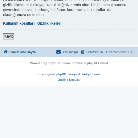
gizlilik ilkelerimizi okuyup kabul ettiğinize emin olun. Lütfen mesaj panosu
çevresinde mevcut herhangi bir forum kuralı varsa bu kuralları da
okuduğunuza emin olun.
Kullanım koşulları
|
Gizlilik ilkeleri
Kayıt
Forum ana sayfa
Bize ulaşın
Çerezleri sil
Tüm zamanlar
UTC
Powered by
phpBB
® Forum Software © phpBB Limited
Türkçe çeviri:
phpBB Türkiye
&
Türkiye Forum
Gizlilik
|
Koşullar