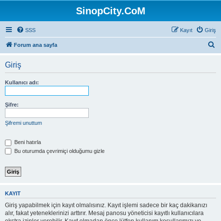
SinopCity.CoM
SSS
Kayıt
Giriş
A
Forum ana sayfa
r
Giriş
a
Kullanıcı adı:
Şifre:
Şifremi unuttum
Beni hatırla
Bu oturumda çevrimiçi olduğumu gizle
KAYIT
Giriş yapabilmek için kayıt olmalısınız. Kayıt işlemi sadece bir kaç dakikanızı
alır, fakat yeteneklerinizi arttırır. Mesaj panosu yöneticisi kayıtlı kullanıcılara
ekstra izinler verebilir. Kayıt olmadan önce lütfen kullanım koşullarımızı ve