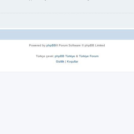
Powered by
phpBB
® Forum Software © phpBB Limited
Türkçe çeviri:
phpBB Türkiye
&
Türkiye Forum
Gizlilik
|
Koşullar