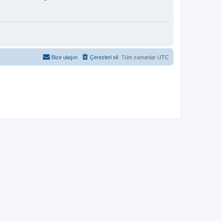
Bize ulaşın
Çerezleri sil
Tüm zamanlar
UTC