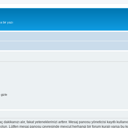
a bir yazı
gizle
ç dakikanızı alır, fakat yeteneklerinizi arttırır. Mesaj panosu yöneticisi kayıtlı kullan
emin olun. Lütfen mesaj panosu çevresinde mevcut herhangi bir forum kuralı varsa bu