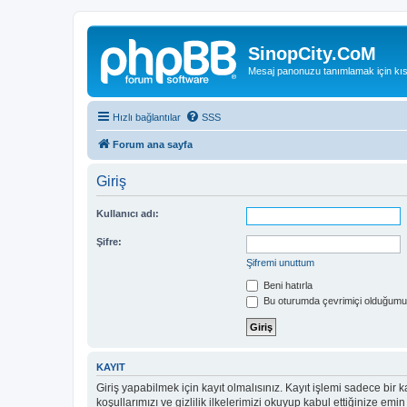
SinopCity.CoM
Mesaj panonuzu tanımlamak için kıs
Hızlı bağlantılar
SSS
Forum ana sayfa
Giriş
Kullanıcı adı:
Şifre:
Şifremi unuttum
Beni hatırla
Bu oturumda çevrimiçi olduğumu 
KAYIT
Giriş yapabilmek için kayıt olmalısınız. Kayıt işlemi sadece bir ka
koşullarımızı ve gizlilik ilkelerimizi okuyup kabul ettiğinize 