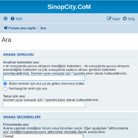
SinopCity.CoM
SSS
Kayıt
Giriş
Forum ana sayfa
Ara
Ara
ARAMA SORGUSU
Anahtar kelimeleri ara:
+
ile sonuçlarda ayrıca olmasını istediğiniz kelimeleri,
-
ile sonuçlarda ayrıca olmasını
istemediğiniz kelimeleri ve
|
ile sonuçlarda sadece olması gereken kelimeleri
tanımlayabilirsiniz. Kısmen uyan sonuçlar için * işaretini joker olarak kullanabilirsiniz.
Bütün terimler için ara ya da girilen önermeyi kullan
Herhangi bir terim için ara
Yazar için ara:
Kısmen uyan sonuçlar için * işaretini joker olarak kullanabilirsiniz.
ARAMA SEÇENEKLERI
Forumlarda ara:
Arama yapmak istediğiniz forum veya forumları seçin. Eğer aşağıdaki “altforumlarda
ara“ özelliğini kapatmazsanız altforumlar otomatik olarak aranacaktır.