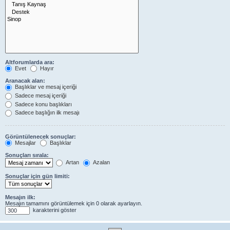
Altforumlarda ara:
Evet
Hayır
Aranacak alan:
Başlıklar ve mesaj içeriği
Sadece mesaj içeriği
Sadece konu başlıkları
Sadece başlığın ilk mesajı
Görüntülenecek sonuçlar:
Mesajlar
Başlıklar
Sonuçları sırala:
Artan
Azalan
Sonuçlar için gün limiti:
Mesajın ilk:
Mesajın tamamını görüntülemek için 0 olarak ayarlayın.
karakterini göster