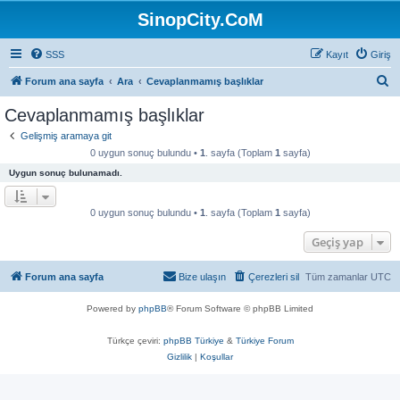
SinopCity.CoM
SSS
Kayıt
Giriş
A
Forum ana sayfa
Ara
Cevaplanmamış başlıklar
r
Cevaplanmamış başlıklar
a
Gelişmiş aramaya git
0 uygun sonuç bulundu •
1
. sayfa (Toplam
1
sayfa)
Uygun sonuç bulunamadı.
0 uygun sonuç bulundu •
1
. sayfa (Toplam
1
sayfa)
Geçiş yap
Forum ana sayfa
Bize ulaşın
Çerezleri sil
Tüm zamanlar
UTC
Powered by
phpBB
® Forum Software © phpBB Limited
Türkçe çeviri:
phpBB Türkiye
&
Türkiye Forum
Gizlilik
|
Koşullar