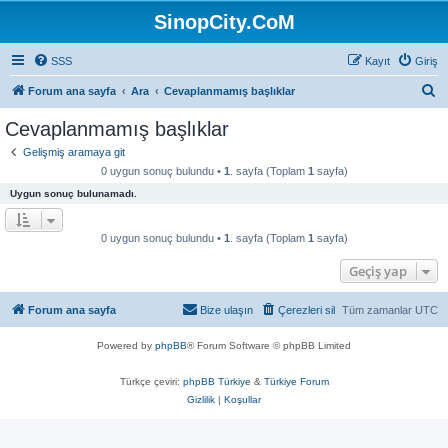
SinopCity.CoM
SSS
Kayıt
Giriş
A
Forum ana sayfa
Ara
Cevaplanmamış başlıklar
r
Cevaplanmamış başlıklar
a
Gelişmiş aramaya git
0 uygun sonuç bulundu •
1
. sayfa (Toplam
1
sayfa)
Uygun sonuç bulunamadı.
0 uygun sonuç bulundu •
1
. sayfa (Toplam
1
sayfa)
Geçiş yap
Forum ana sayfa
Bize ulaşın
Çerezleri sil
Tüm zamanlar
UTC
Powered by
phpBB
® Forum Software © phpBB Limited
Türkçe çeviri:
phpBB Türkiye
&
Türkiye Forum
Gizlilik
|
Koşullar