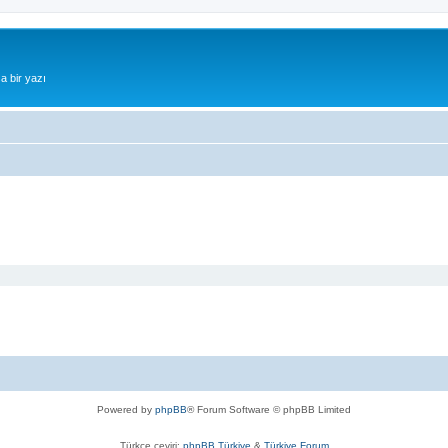
a bir yazı
Powered by
phpBB
® Forum Software © phpBB Limited
Türkçe çeviri:
phpBB Türkiye
&
Türkiye Forum