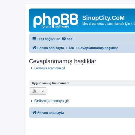
SinopCity.CoM
Mesaj panonuzu tanımlamak için kıs
Hızlı bağlantılar
SSS
Forum ana sayfa
Ara
Cevaplanmamış başlıklar
Cevaplanmamış başlıklar
Gelişmiş aramaya git
Uygun sonuç bulunamadı.
Gelişmiş aramaya git
Forum ana sayfa