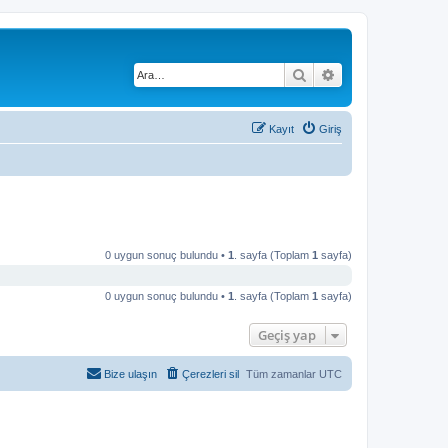
Ara
Gelişmiş arama
Kayıt
Giriş
0 uygun sonuç bulundu •
1
. sayfa (Toplam
1
sayfa)
0 uygun sonuç bulundu •
1
. sayfa (Toplam
1
sayfa)
Geçiş yap
Bize ulaşın
Çerezleri sil
Tüm zamanlar
UTC